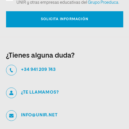
¿Tienes alguna duda?
+34 941 209 743
¿TE LLAMAMOS?
INFO@UNIR.NET