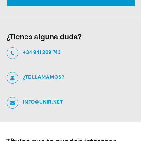
¿Tienes alguna duda?
+34 941 209 743
¿TE LLAMAMOS?
INFO@UNIR.NET