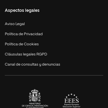
Másteres Propios
Misión y Valores
Aspectos legales
Doctorados
Facultades
Experto Universitario
Nuestro Equipo
Aviso Legal
Postgrados
Trabaja en UNIR
Política de Privacidad
Cursos Universitarios
Actualidad
Política de Cookies
UNIR Revista
Cláusulas legales RGPD
Eventos
Canal de consultas y denuncias
Alianzas corporativas
Sala de prensa
Contacto