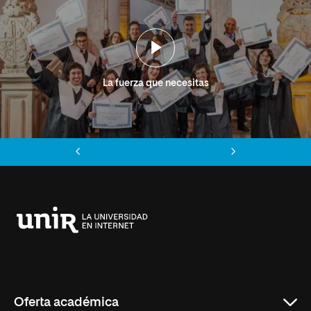
La fuerza que necesitas
Anterior
Siguiente
Universidad
Internacional
de
La
Rioja
Oferta académica