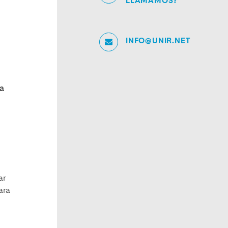
LLAMAMOS?
INFO@UNIR.NET
la
ar
ara