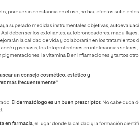
nto, porque sin constancia en el uso, no hay efectos suficientes
 haya superado medidas instrumentales objetivas, autoevaluac
. Así deben ser los exfoliantes, autobronceadores, maquillajes,
jorarán la calidad de vida y colaborarán en los tratamientos 
acné y psoriasis, los fotoprotectores en intolerancias solares, 
 en pigmentaciones, la vitamina B en inflamaciones y tantos otro
buscar un consejo cosmético, estético y
 vez más frecuentemente”
tado.
El dermatólogo es un buen prescriptor.
No cabe duda d
d.
ta en farmacia
, el lugar donde la calidad y la formación científ