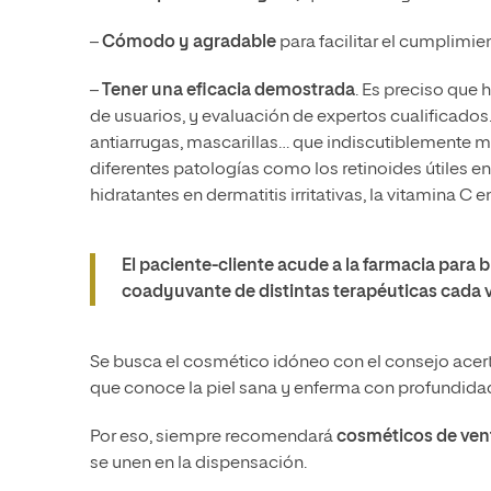
–
Cómodo y agradable
para facilitar el cumplimie
–
Tener una eficacia demostrada
. Es preciso que
de usuarios, y evaluación de expertos cualificados
antiarrugas, mascarillas… que indiscutiblemente me
diferentes patologías como los retinoides útiles en 
hidratantes en dermatitis irritativas, la vitamina C
El paciente-cliente acude a la farmacia para 
coadyuvante de distintas terapéuticas cada
Se busca el cosmético idóneo con el consejo acer
que conoce la piel sana y enferma con profundida
Por eso, siempre recomendará
cosméticos de ven
se unen en la dispensación.