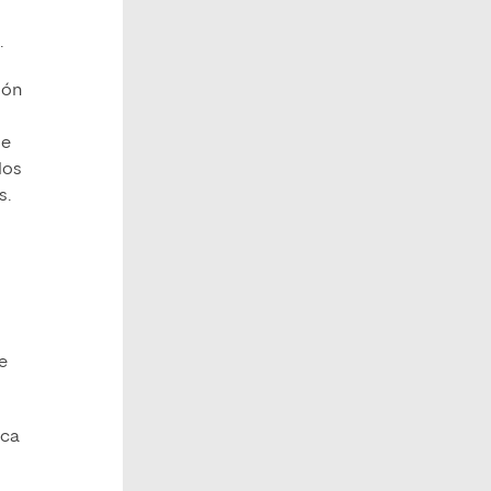
.
ión
de
los
s.
e
ica