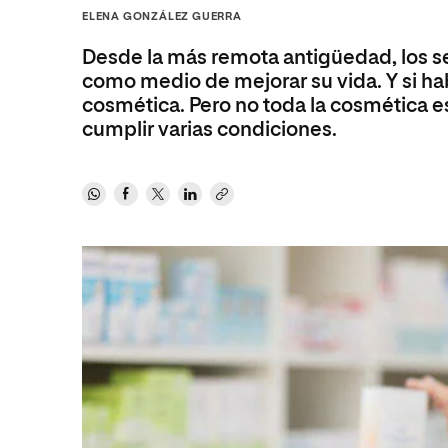
Diseño
Ingeniería y Tecnología
ELENA GONZÁLEZ GUERRA
Ciencias P
Escuela de Humanidades
Ofici
Ciencias de la Salud
Diseño
Internacio
Inter
Desde la más remota antigüedad, los 
Normas de Organización y
Ciencias Sociales
Ciencias de la Salud
Funcionamiento
como medio de mejorar su vida. Y si h
cosmética. Pero no toda la cosmética es
Humanidades
Ciencias Sociales
cumplir varias condiciones.
Artes
Humanidades
Música
Artes
Música