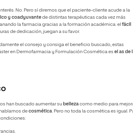
terés. No. Pero sí diremos que el paciente-cliente acude a la
tico y coadyuvante
de distintas terapéuticas cada vez más
 ganando la farmacia gracias a la formación académica: el
fácil
uras de dedicación, juegan a su favor.
damente el consejo y consiga el beneficio buscado, estas
 Máster en Dermofarmacia y Formulación Cosmética es
el as de 
co
nos han buscado aumentar su
belleza
como medio para mejor
e hablamos de
cosmética
. Pero no toda la cosmética es igual. P
 condiciones:
rancias.