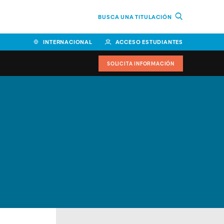
BUSCA UNA TITULACIÓN
INTERNACIONAL
ACCESO ESTUDIANTES
SOLICITA INFORMACIÓN
Facultad de Ciencias de la
Educación y Humanidades
Facultad de Ciencias de la
Salud
Facultad de Economía y
Empresa
Escuela Superior de Ingeniería
y Tecnología (ESIT)
Facultad de Derecho