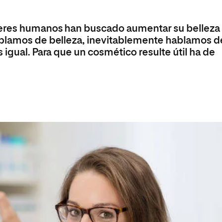
Máster Universitario en Psicopedagogía
olíticas y Relaciones
Acceso universitario para
na de Movilidad
nales
mayores
nacional
Máster Universitario en Atención Temprana y
seres humanos han buscado aumentar su belleza
Desarrollo Infantil
ablamos de belleza, inevitablemente hablamos d
Máster Universitario en Enseñanza de Español
 igual. Para que un cosmético resulte útil ha de
como Lengua Extranjera (ELE)