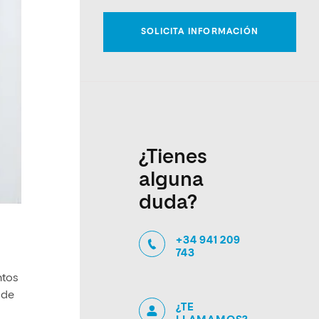
¿Tienes
alguna
duda?
+34 941 209
743
ntos
 de
¿TE