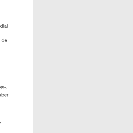
dial
o de
28%
aber
o