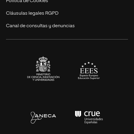
Política de Cookies
UNIR Revista
Cláusulas legales RGPD
Eventos
Canal de consultas y denuncias
Alianzas corporativas
Sala de prensa
Contacto