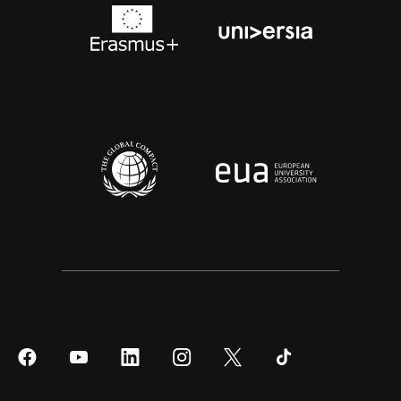
Síguenos
Síguenos
Síguenos
Síguenos
Síguenos
Síguenos
en
en
en
en
en
en
Facebook
YouTube
LinkedIn
Instagram
Twitter
Tiktok