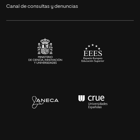
Eventos
Canal de consultas y denuncias
Alianzas corporativas
Sala de prensa
Contacto