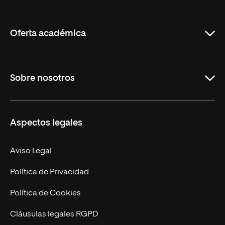
de
La
Rioja
Oferta académica
Grados
Sobre nosotros
Másteres Oficiales
Másteres Propios
Misión y Valores
Aspectos legales
Doctorados
Facultades
Experto Universitario
Nuestro Equipo
Aviso Legal
Postgrados
Trabaja en UNIR
Política de Privacidad
Cursos Universitarios
Actualidad
Política de Cookies
UNIR Revista
Cláusulas legales RGPD