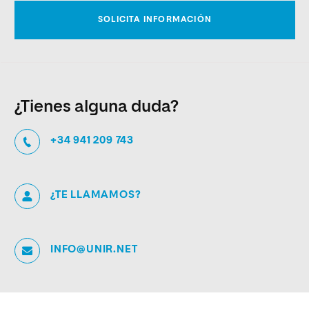
¿Tienes alguna duda?
+34 941 209 743
¿TE LLAMAMOS?
INFO@UNIR.NET