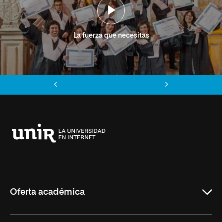
La fuerza que necesitas
Anterior
Siguiente
Universidad
Internacional
de
La
Rioja
Oferta académica
Grados