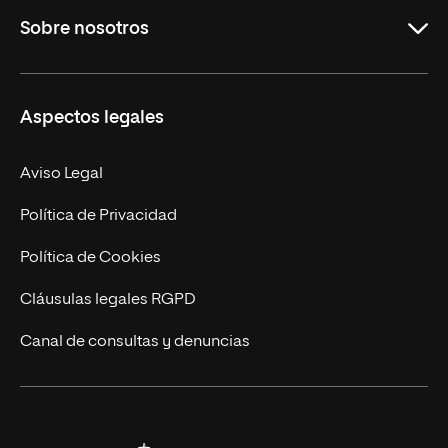
Sobre nosotros
Másteres Oficiales
Másteres Propios
Misión y Valores
Aspectos legales
Doctorados
Facultades
Experto Universitario
Nuestro Equipo
Aviso Legal
Postgrados
Trabaja en UNIR
Política de Privacidad
Cursos Universitarios
Actualidad
Política de Cookies
UNIR Revista
Cláusulas legales RGPD
Eventos
Canal de consultas y denuncias
Alianzas corporativas
Sala de prensa