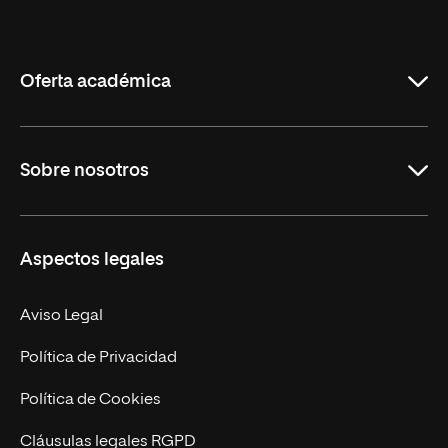
Internacional
de
La
Rioja
Oferta académica
Grados
Sobre nosotros
Másteres Oficiales
Másteres Propios
Misión y Valores
Aspectos legales
Doctorados
Facultades
Experto Universitario
Nuestro Equipo
Aviso Legal
Postgrados
Trabaja en UNIR
Política de Privacidad
Cursos Universitarios
Actualidad
Política de Cookies
UNIR Revista
Cláusulas legales RGPD