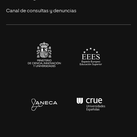
Eventos
Canal de consultas y denuncias
Alianzas corporativas
Sala de prensa
Contacto