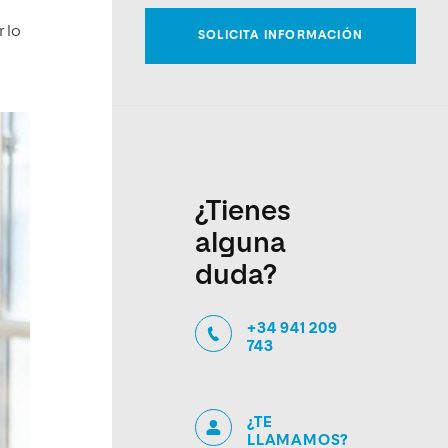
 lo
¿Tienes
alguna
duda?
+34 941 209
743
¿TE
LLAMAMOS?