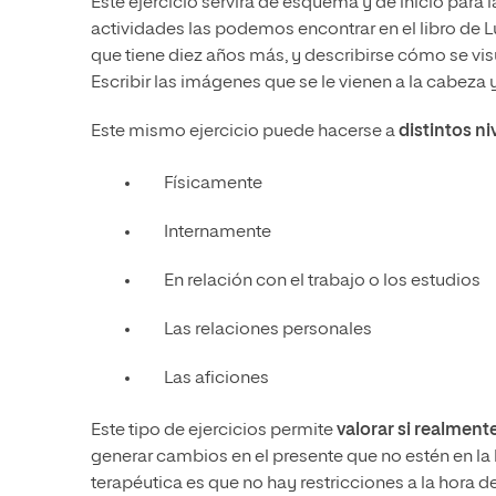
Este ejercicio servirá de esquema y de inicio para 
actividades las podemos encontrar en el libro de
que tiene diez años más, y describirse cómo se vis
Escribir las imágenes que se le vienen a la cabeza 
Este mismo ejercicio puede hacerse a
distintos ni
Físicamente
Internamente
En relación con el trabajo o los estudios
Las relaciones personales
Las aficiones
Este tipo de ejercicios permite
valorar si realment
generar cambios en el presente que no estén en la l
terapéutica es que no hay restricciones a la hora 