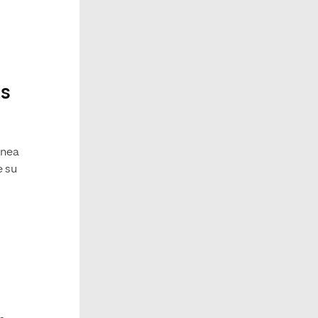
os
línea
e su