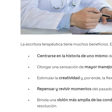
La escritura terapéutica tiene muchos beneficios. E
Centrarse en la historia de uno mismo
d
Otorgar una sensación de
mayor manej
Estimular la
creatividad
y, por ende, la fle
Repensar y revivir momentos
del pasado
Brinda una
visión más amplia de las con
resolución.