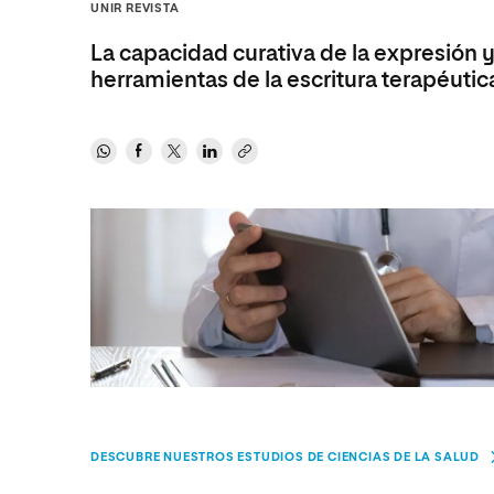
Diseño
Ingeniería y Tecnología
UNIR REVISTA
Ciencias P
Escuela de Humanidades
Ofici
Ciencias de la Salud
Diseño
Internacio
Inter
La capacidad curativa de la expresión y
Normas de Organización y
herramientas de la escritura terapéutic
Ciencias Sociales
Ciencias de la Salud
Funcionamiento
Humanidades
Ciencias Sociales
Artes
Humanidades
Música
Artes
Música
DESCUBRE NUESTROS ESTUDIOS DE CIENCIAS DE LA SALUD