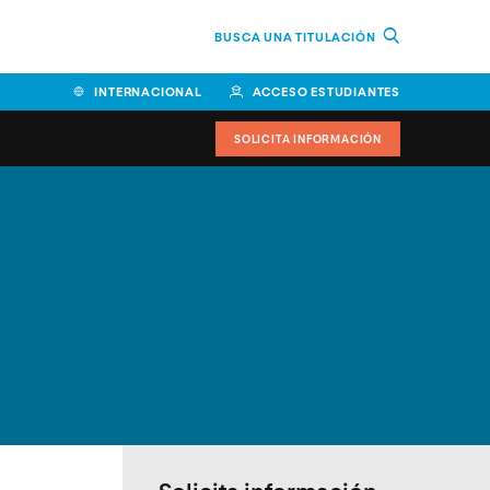
BUSCA UNA TITULACIÓN
INTERNACIONAL
ACCESO ESTUDIANTES
SOLICITA INFORMACIÓN
Facultad de Ciencias de la
Educación y Humanidades
Facultad de Ciencias de la
Salud
Facultad de Economía y
Empresa
Escuela Superior de Ingeniería
y Tecnología (ESIT)
Facultad de Derecho