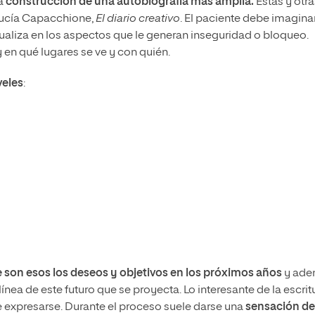
la
construcción de una autobiografía más amplia.
Estas y otra
 Lucía Capacchione,
El diario creativo
. El paciente debe imagina
ualiza en los aspectos que le generan inseguridad o bloqueo.
y en qué lugares se ve y con quién.
veles
:
e son esos los deseos y objetivos en los próximos años
y ade
ínea de este futuro que se proyecta. Lo interesante de la escrit
de expresarse. Durante el proceso suele darse una
sensación de