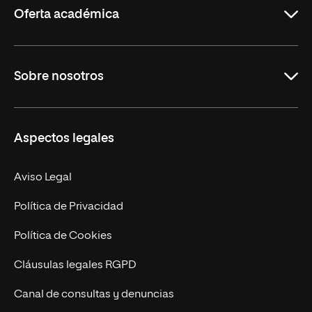
Oferta académica
Grados
Sobre nosotros
Másteres Oficiales
Másteres Propios
Misión y Valores
Aspectos legales
Doctorados
Facultades
Experto Universitario
Nuestro Equipo
Aviso Legal
Postgrados
Trabaja en UNIR
Política de Privacidad
Cursos Universitarios
Actualidad
Política de Cookies
UNIR Revista
Cláusulas legales RGPD
Eventos
Canal de consultas y denuncias