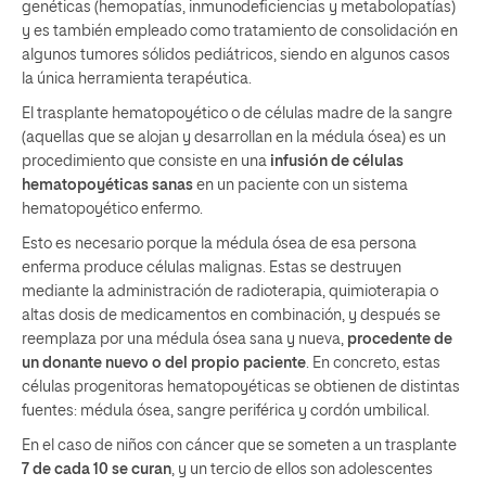
genéticas (hemopatías, inmunodeficiencias y metabolopatías)
y es también empleado como tratamiento de consolidación en
algunos tumores sólidos pediátricos, siendo en algunos casos
la única herramienta terapéutica.
El trasplante hematopoyético o de células madre de la sangre
(aquellas que se alojan y desarrollan en la médula ósea) es un
procedimiento que consiste en una
infusión de células
hematopoyéticas sanas
en un paciente con un sistema
hematopoyético enfermo.
Esto es necesario porque la médula ósea de esa persona
enferma produce células malignas. Estas se destruyen
mediante la administración de radioterapia, quimioterapia o
altas dosis de medicamentos en combinación, y después se
reemplaza por una médula ósea sana y nueva,
procedente de
un donante nuevo o del propio paciente
. En concreto, estas
células progenitoras hematopoyéticas se obtienen de distintas
fuentes: médula ósea, sangre periférica y cordón umbilical.
En el caso de niños con cáncer que se someten a un trasplante
7 de cada 10 se curan
, y un tercio de ellos son adolescentes