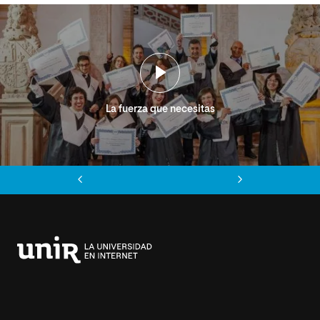
La fuerza que necesitas
Anterior
Siguiente
Universidad
Internacional
de
La
Rioja