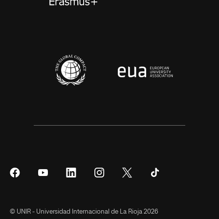
Síguenos
Síguenos
Síguenos
Síguenos
Síguenos
Síguenos
en
en
en
en
en
en
Facebook
YouTube
LinkedIn
Instagram
Twitter
Tiktok
© UNIR - Universidad Internacional de La Rioja 2026