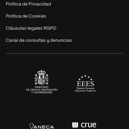
Postgrados
Trabaja en UNIR
Política de Privacidad
Cursos Universitarios
Actualidad
Política de Cookies
UNIR Revista
Cláusulas legales RGPD
Eventos
Canal de consultas y denuncias
Alianzas corporativas
Sala de prensa
Contacto