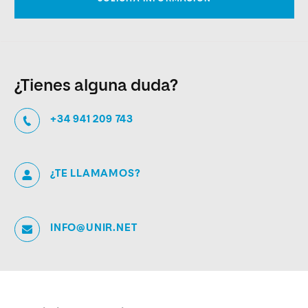
¿Tienes alguna duda?
+34 941 209 743
¿TE LLAMAMOS?
INFO@UNIR.NET