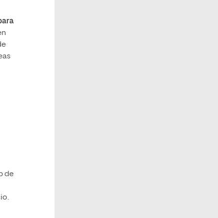
para
en
de
neas
b de
io.