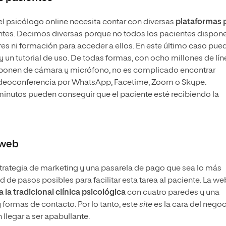
e el psicólogo online necesita contar con diversas
plataformas 
ntes. Decimos diversas porque no todos los pacientes dispon
s ni formación para acceder a ellos. En este último caso pue
 y un tutorial de uso. De todas formas, con ocho millones de lí
isponen de cámara y micrófono, no es complicado encontrar
videoconferencia por WhatsApp, Facetime, Zoom o Skype.
minutos pueden conseguir que el paciente esté recibiendo la
 web
trategia de marketing y una pasarela de pago que sea lo más
 de pasos posibles para facilitar esta tarea al paciente. La we
a la tradicional clínica psicológica
con cuatro paredes y una
 formas de contacto. Por lo tanto, este
site
es la cara del negoc
 llegar a ser apabullante.