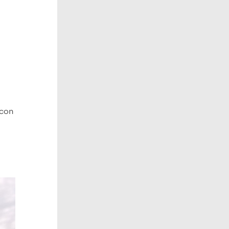
y
 con