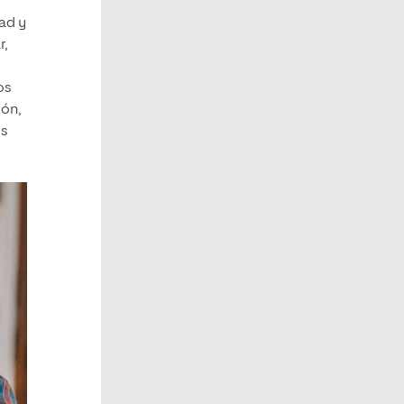
ad y
r,
os
ión,
os