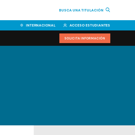
BUSCA UNA TITULACIÓN
INTERNACIONAL
ACCESO ESTUDIANTES
SOLICITA INFORMACIÓN
Facultad de Ciencias de la
Educación y Humanidades
Facultad de Ciencias de la
Salud
Facultad de Economía y
Empresa
Escuela Superior de Ingeniería
y Tecnología (ESIT)
Facultad de Derecho