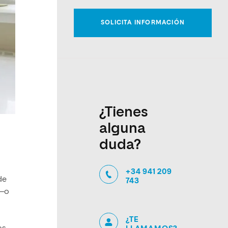
¿Tienes
alguna
duda?
+34 941 209
de
743
 —o
¿TE