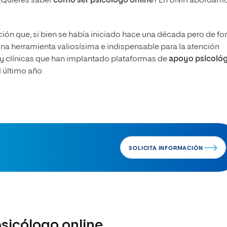
¿Quieres saber
cómo ser psicólogo online
? En UNIR abordam
ión que, si bien se había iniciado hace una década pero de f
 una herramienta valiosísima e indispensable para la atención
e y clínicas que han implantado plataformas de
apoyo psicoló
 último año.
SOLICITA INFORMACIÓN
sicólogo online