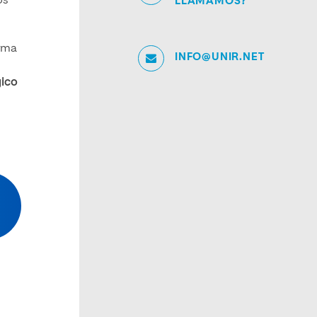
os
LLAMAMOS?
orma
INFO@UNIR.NET
gico