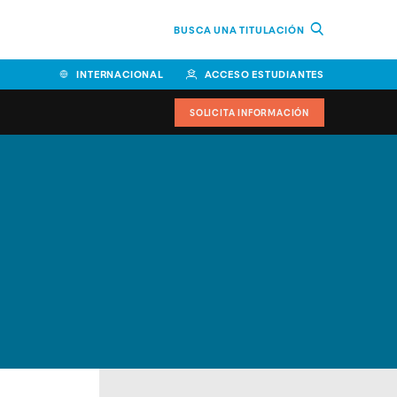
BUSCA UNA TITULACIÓN
INTERNACIONAL
ACCESO ESTUDIANTES
SOLICITA INFORMACIÓN
Facultad de Ciencias de la
Educación y Humanidades
Facultad de Ciencias de la
Salud
Facultad de Economía y
Empresa
Escuela Superior de Ingeniería
y Tecnología (ESIT)
Facultad de Derecho