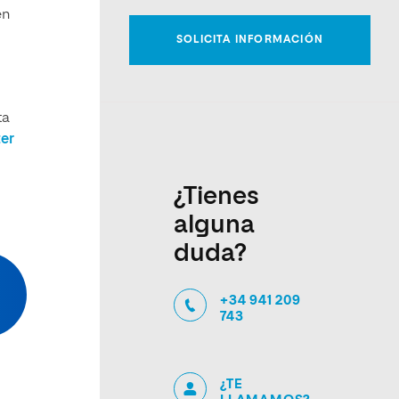
en
ta
er
¿Tienes
alguna
duda?
+34 941 209
743
¿TE