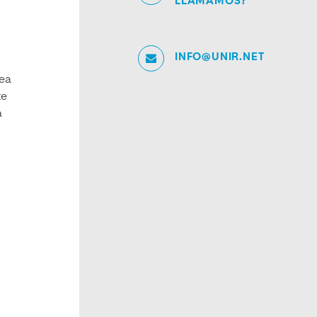
LLAMAMOS?
INFO@UNIR.NET
sea
te
a