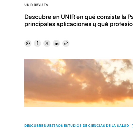
Diseño
Ingeniería y Tecnología
UNIR REVISTA
Ciencias P
Escuela de Humanidades
Ofici
Ciencias de la Salud
Diseño
Internacio
Inter
Descubre en UNIR en qué consiste la Psi
Normas de Organización y
Ciencias Sociales
Ciencias de la Salud
Funcionamiento
principales aplicaciones y qué profesio
Humanidades
Ciencias Sociales
Artes
Humanidades
Música
Artes
Música
DESCUBRE NUESTROS ESTUDIOS DE CIENCIAS DE LA SALUD