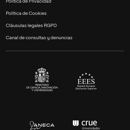
Trabaja en UNIR
Política de Privacidad
Cursos Universitarios
Actualidad
Política de Cookies
UNIR Revista
Cláusulas legales RGPD
Eventos
Canal de consultas y denuncias
Alianzas corporativas
Sala de prensa
Contacto