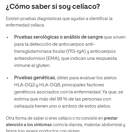
¿Cómo saber si soy celíaco?
Existen pruebas diagnósticas que ayudan a identificar la
enfermedad celíaca:
Pruebas serológicas o análisis de sangre
que sirven
para la detección de anticuerpos anti-
transglutaminasa tisular (tTG-IgA) y anticuerpos
antiendomisio (EMA), que indican una respuesta
inmune al gluten.
Pruebas genéticas
, útiles para evaluar los alelos
HLA-DQ2 y HLA-DQ8, principales factores
genéticos asociados con la enfermedad. Ya que, se
estima que más del 99 % de las personas con
celiaquía tienen uno o ambos de estos alelos.
Otra forma de saber si eres celíaco o no consiste en
prestar
atención a los síntomas
como la diarrea, malestar abdominal y
fatiga tras ingerir productos con gluten.