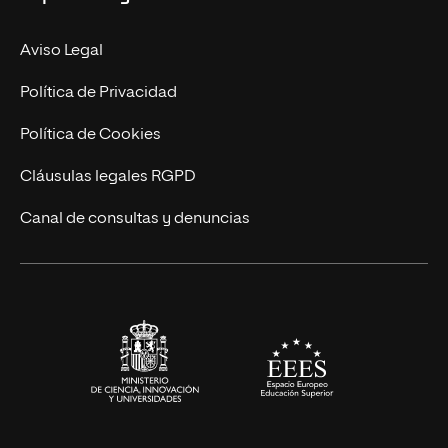
Facultades
Experto Universitario
Nuestro Equipo
Aviso Legal
Postgrados
Trabaja en UNIR
Política de Privacidad
Cursos Universitarios
Actualidad
Política de Cookies
UNIR Revista
Cláusulas legales RGPD
Eventos
Canal de consultas y denuncias
Alianzas corporativas
Sala de prensa
Contacto