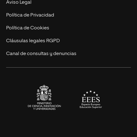
Nuestro Equipo
Aviso Legal
Postgrados
Trabaja en UNIR
Política de Privacidad
Cursos Universitarios
Actualidad
Política de Cookies
UNIR Revista
Cláusulas legales RGPD
Eventos
Canal de consultas y denuncias
Alianzas corporativas
Sala de prensa
Contacto