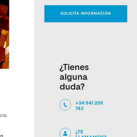
¿Tienes
alguna
duda?
+34 941 209
743
cia
¿TE
un