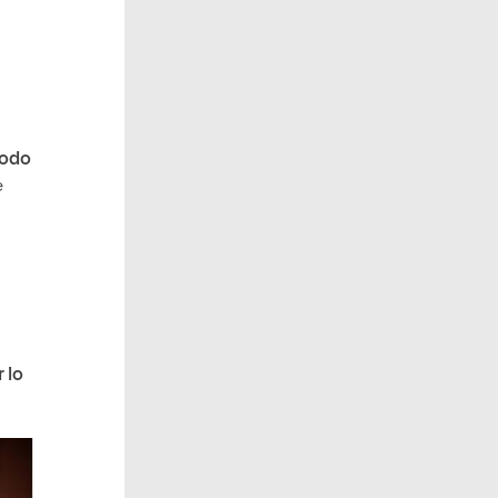
todo
e
 lo