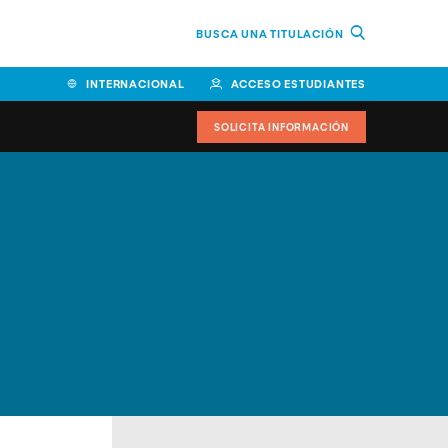
BUSCA UNA TITULACIÓN
INTERNACIONAL
ACCESO ESTUDIANTES
SOLICITA INFORMACIÓN
Facultad de Ciencias de la
Educación y Humanidades
Facultad de Ciencias de la
Salud
Facultad de Economía y
Empresa
Escuela Superior de Ingeniería
y Tecnología (ESIT)
Facultad de Derecho