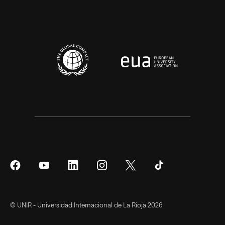
Síguenos
Síguenos
Síguenos
Síguenos
Síguenos
Síguenos
en
en
en
en
en
en
Facebook
YouTube
LinkedIn
Instagram
Twitter
Tiktok
© UNIR - Universidad Internacional de La Rioja 2026