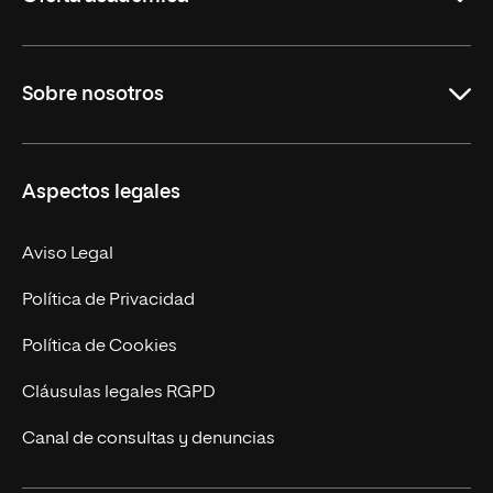
Grados
Sobre nosotros
Másteres Oficiales
Másteres Propios
Misión y Valores
Aspectos legales
Doctorados
Facultades
Experto Universitario
Nuestro Equipo
Aviso Legal
Postgrados
Trabaja en UNIR
Política de Privacidad
Cursos Universitarios
Actualidad
Política de Cookies
UNIR Revista
Cláusulas legales RGPD
Eventos
Canal de consultas y denuncias
Alianzas corporativas