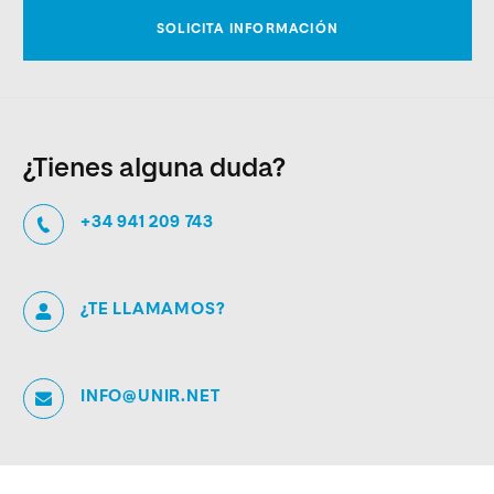
¿Tienes alguna duda?
+34 941 209 743
¿TE LLAMAMOS?
INFO@UNIR.NET