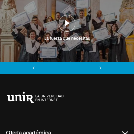
La fuerza que necesitas
Anterior
Siguiente
Universidad
Internacional
de
La
Rioja
Oferta académica