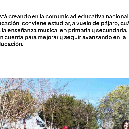
Máster Universitario en Psicopedagogía
olíticas y Relaciones
Acceso universitario para
na de Movilidad
nales
mayores
nacional
Máster Universitario en Atención Temprana y
está creando en la comunidad educativa nacional
Desarrollo Infantil
cación, conviene estudiar, a vuelo de pájaro, cuá
Máster Universitario en Enseñanza de Español
a la enseñanza musical en primaria y secundaria, 
como Lengua Extranjera (ELE)
 cuenta para mejorar y seguir avanzando en la
ducación.