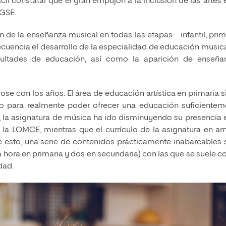
il constatar que el gran empujón a la inclusión de las artes 
OGSE.
n de la enseñanza musical en todas las etapas: infantil, prim
cuencia el desarrollo de la especialidad de educación music
acultades de educación, así como la aparición de enseña
se con los años. El área de educación artística en primaria 
 para realmente poder ofrecer una educación suficientem
te, la asignatura de música ha ido disminuyendo su presencia 
la LOMCE, mientras que el currículo de la asignatura en a
 esto, una serie de contenidos prácticamente inabarcables s
 hora en primaria y dos en secundaria) con las que se suele c
dad.