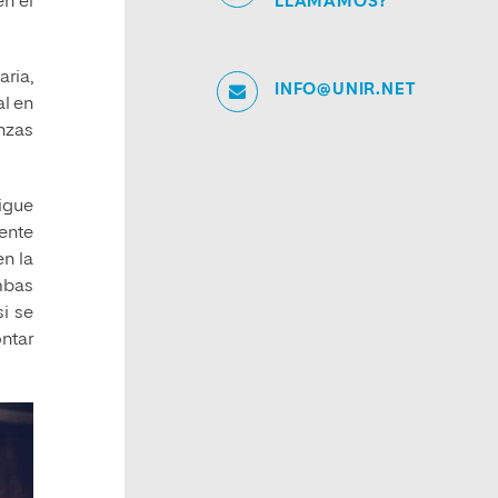
en el
LLAMAMOS?
aria,
INFO@UNIR.NET
al en
nzas
sigue
ente
en la
mbas
i se
ontar