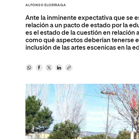
Diseño
Ingeniería y Tecnología
ALFONSO ELORRIAGA
Ciencias P
Escuela de Humanidades
Ofici
Ciencias de la Salud
Diseño
Internacio
Inter
Ante la inminente expectativa que se 
Normas de Organización y
Ciencias Sociales
Ciencias de la Salud
Funcionamiento
relación a un pacto de estado por la edu
es el estado de la cuestión en relación 
Humanidades
Ciencias Sociales
como qué aspectos deberían tenerse en
Artes
Humanidades
inclusión de las artes escenicas en la e
Música
Artes
Música