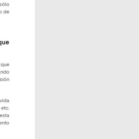
sólo
ro de
que
, que
ando
sión
 vida
 etc.
 esta
ento