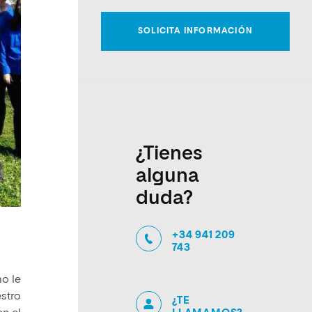
¿Tienes
alguna
duda?
+34 941 209
743
mo le
stro
¿TE