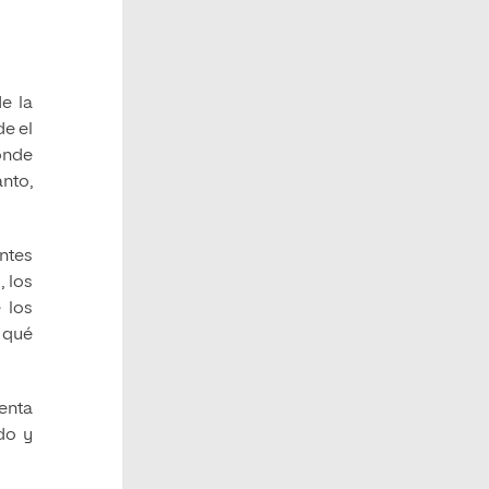
e la
de el
onde
anto,
entes
, los
 los
e qué
enta
do y