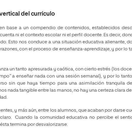
rtical del currículo
ar en base a un compendio de contenidos, establecidos desd
uenta ni el contexto escolar ni el perfil docente. Es decir, don
do. Esto nos conduce a una situación educativa alienante, d
s razones, con el proceso de enseñanza-aprendizaje, y por lo t
anza un tanto apresurada y caótica, con cierto estrés (los doc
empo” a enseñar nada con una sesión semanal), y por lo tanto
rso sin que haya tiempo para una asimilación tranquila de
emos nada tangible entre las manos, no hay una certeza clara d
dad.
entes, y más aún, entre los alumnos, que acaban por darse cu
 claro. Cuando la comunidad educativa no percibe el senti
 ésta termina por desvalorizarse.