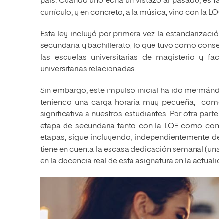
país. Cuando uno echa un vistazo al pasado, es fác
currículo, y en concreto, a la música, vino con la L
Esta ley incluyó por primera vez la estandarizació
secundaria y bachillerato, lo que tuvo como conse
las escuelas universitarias de magisterio y f
universitarias relacionadas.
Sin embargo, este impulso inicial ha ido mermándo
teniendo una carga horaria muy pequeña, como
significativa a nuestros estudiantes. Por otra par
etapa de secundaria tanto con la LOE como con 
etapas, sigue incluyendo, independientemente de
tiene en cuenta la escasa dedicación semanal (una
en la docencia real de esta asignatura en la actuali