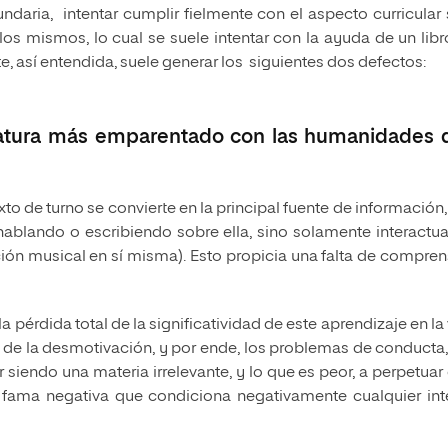
aria, intentar cumplir fielmente con el aspecto curricular 
 los mismos, lo cual se suele intentar con la ayuda de un lib
te, así entendida, suele generar los siguientes dos defectos:
ignatura más emparentado con las humanidades 
texto de turno se convierte en la principal fuente de información
ablando o escribiendo sobre ella, sino solamente interactu
ón musical en sí misma). Esto propicia una falta de compren
la pérdida total de la significatividad de este aprendizaje en la
ón de la desmotivación, y por ende, los problemas de conducta,
siendo una materia irrelevante, y lo que es peor, a perpetuar
na fama negativa que condiciona negativamente cualquier int