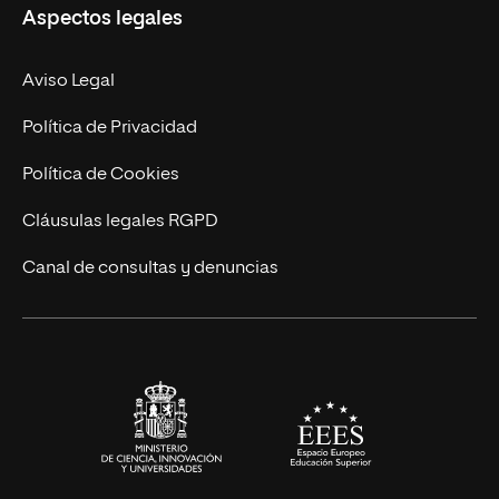
Aspectos legales
Doctorados
Facultades
Experto Universitario
Nuestro Equipo
Aviso Legal
Postgrados
Trabaja en UNIR
Política de Privacidad
Cursos Universitarios
Actualidad
Política de Cookies
UNIR Revista
Cláusulas legales RGPD
Eventos
Canal de consultas y denuncias
Alianzas corporativas
Sala de prensa
Contacto