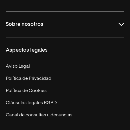
Grados
Sobre nosotros
Másteres Oficiales
Másteres Propios
Misión y Valores
Aspectos legales
Doctorados
Facultades
Experto Universitario
Nuestro Equipo
Aviso Legal
Postgrados
Trabaja en UNIR
Política de Privacidad
Cursos Universitarios
Actualidad
Política de Cookies
UNIR Revista
Cláusulas legales RGPD
Eventos
Canal de consultas y denuncias
Alianzas corporativas