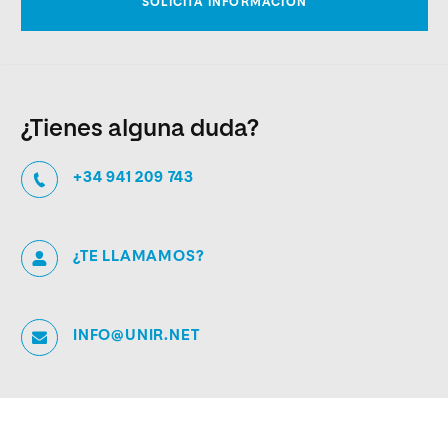
¿Tienes alguna duda?
+34 941 209 743
¿TE LLAMAMOS?
INFO@UNIR.NET