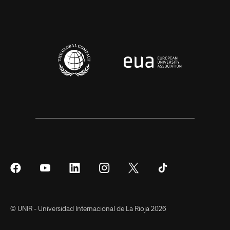
Síguenos
Síguenos
Síguenos
Síguenos
Síguenos
Síguenos
en
en
en
en
en
en
Facebook
YouTube
LinkedIn
Instagram
Twitter
Tiktok
© UNIR - Universidad Internacional de La Rioja 2026