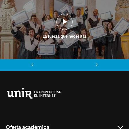
La fuerza que necesitas
Anterior
Siguiente
Universidad
Internacional
de
La
Rioja
Oferta académica