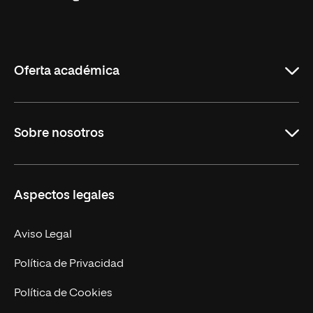
Universidad
Internacional
de
La
Rioja
Oferta académica
Grados
Sobre nosotros
Másteres Oficiales
Másteres Propios
Misión y Valores
Aspectos legales
Doctorados
Facultades
Experto Universitario
Nuestro Equipo
Aviso Legal
Postgrados
Trabaja en UNIR
Política de Privacidad
Cursos Universitarios
Actualidad
Política de Cookies