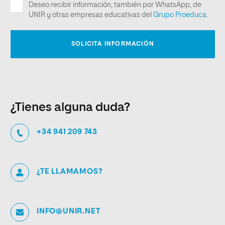
¿Tienes alguna duda?
+34 941 209 743
¿TE LLAMAMOS?
INFO@UNIR.NET