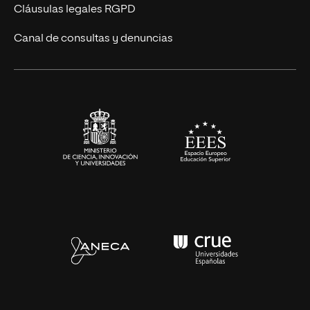
UNIR Revista
Cláusulas legales RGPD
Eventos
Canal de consultas y denuncias
Alianzas corporativas
Sala de prensa
Contacto