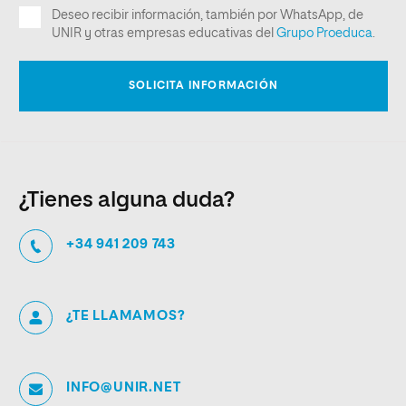
¿Tienes alguna duda?
+34 941 209 743
¿TE LLAMAMOS?
INFO@UNIR.NET