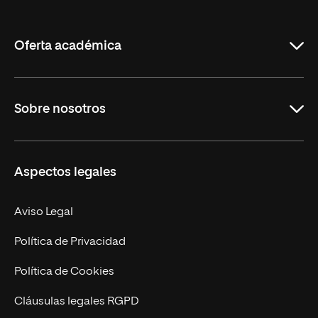
de
La
Rioja
Oferta académica
Grados
Sobre nosotros
Másteres Oficiales
Másteres Propios
Misión y Valores
Aspectos legales
Doctorados
Facultades
Experto Universitario
Nuestro Equipo
Aviso Legal
Postgrados
Trabaja en UNIR
Política de Privacidad
Cursos Universitarios
Actualidad
Política de Cookies
UNIR Revista
Cláusulas legales RGPD