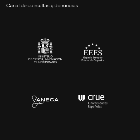
Eventos
Canal de consultas y denuncias
Alianzas corporativas
Sala de prensa
Contacto