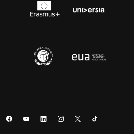
Síguenos
Síguenos
Síguenos
Síguenos
Síguenos
Síguenos
en
en
en
en
en
en
Facebook
YouTube
LinkedIn
Instagram
Twitter
Tiktok