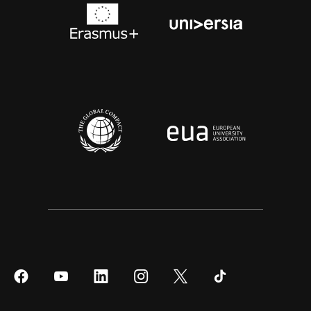
Síguenos
Síguenos
Síguenos
Síguenos
Síguenos
Síguenos
en
en
en
en
en
en
Facebook
YouTube
LinkedIn
Instagram
Twitter
Tiktok