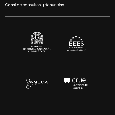
Eventos
Canal de consultas y denuncias
Alianzas corporativas
Sala de prensa
Contacto