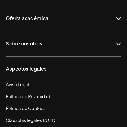
de
La
Rioja
Oferta académica
Grados
Sobre nosotros
Másteres Oficiales
Másteres Propios
Misión y Valores
Aspectos legales
Doctorados
Facultades
Experto Universitario
Nuestro Equipo
Aviso Legal
Postgrados
Trabaja en UNIR
Política de Privacidad
Cursos Universitarios
Actualidad
Política de Cookies
UNIR Revista
Cláusulas legales RGPD