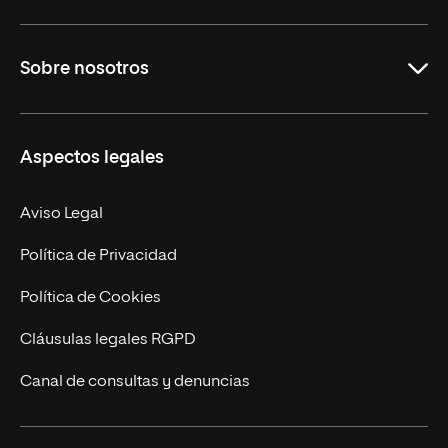
Grados
Sobre nosotros
Másteres Oficiales
Másteres Propios
Misión y Valores
Aspectos legales
Doctorados
Facultades
Experto Universitario
Nuestro Equipo
Aviso Legal
Postgrados
Trabaja en UNIR
Política de Privacidad
Cursos Universitarios
Actualidad
Política de Cookies
UNIR Revista
Cláusulas legales RGPD
Eventos
Canal de consultas y denuncias
Alianzas corporativas