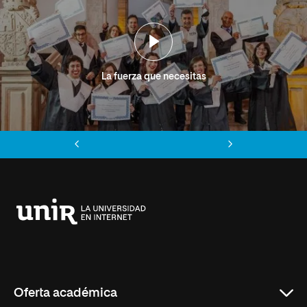
La fuerza que necesitas
Anterior
Siguiente
Universidad
Internacional
de
La
Rioja
Oferta académica