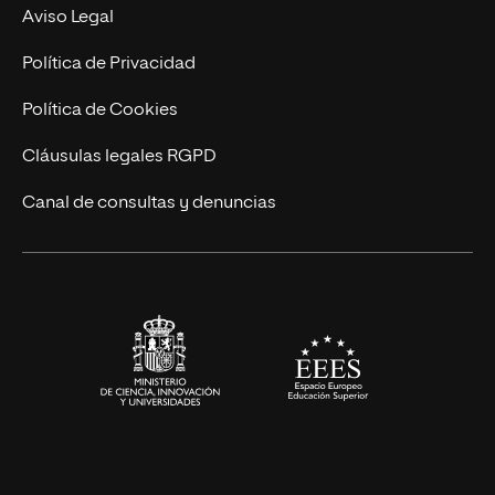
Experto Universitario
Nuestro Equipo
Aviso Legal
Postgrados
Trabaja en UNIR
Política de Privacidad
Cursos Universitarios
Actualidad
Política de Cookies
UNIR Revista
Cláusulas legales RGPD
Eventos
Canal de consultas y denuncias
Alianzas corporativas
Sala de prensa
Contacto