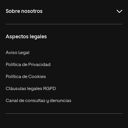
Grados
Sobre nosotros
Másteres Oficiales
Másteres Propios
Misión y Valores
Aspectos legales
Doctorados
Facultades
Experto Universitario
Nuestro Equipo
Aviso Legal
Postgrados
Trabaja en UNIR
Política de Privacidad
Cursos Universitarios
Actualidad
Política de Cookies
UNIR Revista
Cláusulas legales RGPD
Eventos
Canal de consultas y denuncias
Alianzas corporativas
Sala de prensa