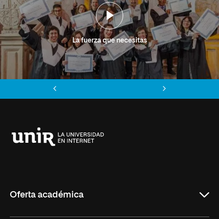
La fuerza que necesitas
Anterior
Siguiente
Universidad
Internacional
de
La
Rioja
Oferta académica