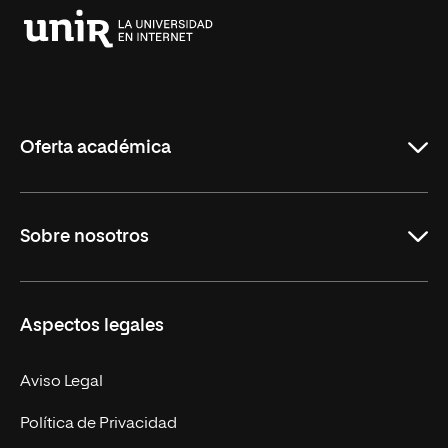
Universidad
Internacional
de
La
Rioja
Oferta académica
Grados
Sobre nosotros
Másteres Oficiales
Másteres Propios
Misión y Valores
Aspectos legales
Doctorados
Facultades
Experto Universitario
Nuestro Equipo
Aviso Legal
Postgrados
Trabaja en UNIR
Política de Privacidad