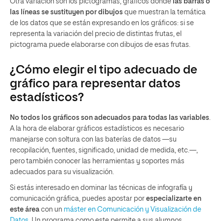
Otra variación son los pictogramas, gráficos donde
las barras o
las líneas se sustituyen por dibujos
que muestran la temática
de los datos que se están expresando en los gráficos: si se
representa la variación del precio de distintas frutas, el
pictograma puede elaborarse con dibujos de esas frutas.
¿Cómo elegir el tipo adecuado de
gráfico para representar datos
estadísticos?
No todos los gráficos son adecuados para todas las variables
.
A la hora de elaborar gráficos estadísticos es necesario
manejarse con soltura con las baterías de datos —su
recopilación, fuentes, significado, unidad de medida, etc.—,
pero también conocer las herramientas y soportes más
adecuados para su visualización.
Si estás interesado en dominar las técnicas de infografía y
comunicación gráfica, puedes apostar por
especializarte en
este área
con un
máster en Comunicación y Visualización de
Datos
. Un programa como este permite a sus alumnos