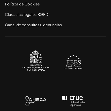
Cursos Universitarios
Actualidad
Política de Cookies
UNIR Revista
Cláusulas legales RGPD
Eventos
Canal de consultas y denuncias
Alianzas corporativas
Sala de prensa
Contacto