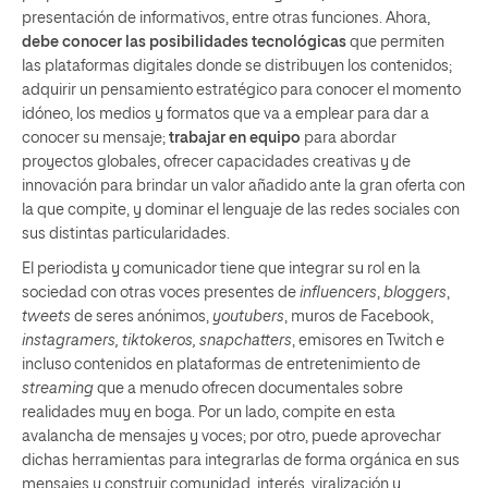
presentación de informativos, entre otras funciones. Ahora,
debe conocer las posibilidades tecnológicas
que permiten
las plataformas digitales donde se distribuyen los contenidos;
adquirir un pensamiento estratégico para conocer el momento
idóneo, los medios y formatos que va a emplear para dar a
conocer su mensaje;
trabajar en equipo
para abordar
proyectos globales, ofrecer capacidades creativas y de
innovación para brindar un valor añadido ante la gran oferta con
la que compite, y dominar el lenguaje de las redes sociales con
sus distintas particularidades.
El periodista y comunicador tiene que integrar su rol en la
sociedad con otras voces presentes de
influencers
,
bloggers
,
tweets
de seres anónimos,
youtubers
, muros de Facebook,
instagramers, tiktokeros, snapchatters
, emisores en Twitch e
incluso contenidos en plataformas de entretenimiento de
streaming
que a menudo ofrecen documentales sobre
realidades muy en boga. Por un lado, compite en esta
avalancha de mensajes y voces; por otro, puede aprovechar
dichas herramientas para integrarlas de forma orgánica en sus
mensajes y construir comunidad, interés, viralización y