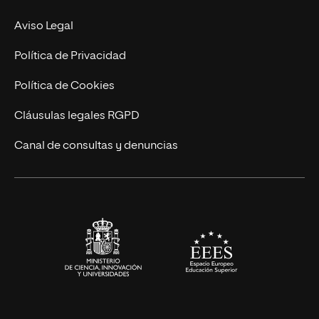
Experto Universitario
Nuestro Equipo
Aviso Legal
Postgrados
Trabaja en UNIR
Política de Privacidad
Cursos Universitarios
Actualidad
Política de Cookies
UNIR Revista
Cláusulas legales RGPD
Eventos
Canal de consultas y denuncias
Alianzas corporativas
Sala de prensa
Contacto