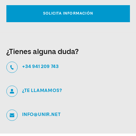
¿Tienes alguna duda?
+34 941 209 743
¿TE LLAMAMOS?
INFO@UNIR.NET