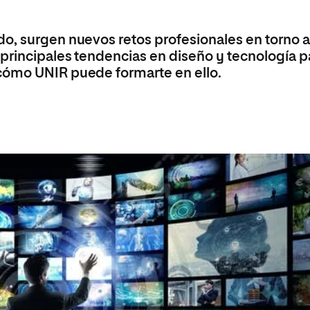
Máster Universitario en Psicopedagogía
olíticas y Relaciones
Acceso universitario para
na de Movilidad
nales
mayores
nacional
Máster Universitario en Atención Temprana y
o, surgen nuevos retos profesionales en torno 
Desarrollo Infantil
 principales tendencias en diseño y tecnología p
Máster Universitario en Enseñanza de Español
cómo UNIR puede formarte en ello.
como Lengua Extranjera (ELE)