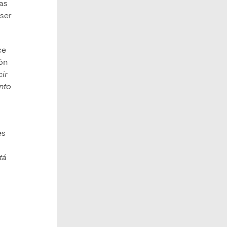
las
 ser
ce
ión
ir
ento
es
tá