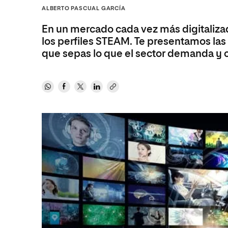
Diseño
Ingeniería y Tecnología
ALBERTO PASCUAL GARCÍA
Ciencias P
Escuela de Humanidades
Ofici
Ciencias de la Salud
Diseño
Internacio
Inter
En un mercado cada vez más digitalizad
Normas de Organización y
Ciencias Sociales
Ciencias de la Salud
Funcionamiento
los perfiles STEAM. Te presentamos las
que sepas lo que el sector demanda y 
Humanidades
Ciencias Sociales
Artes
Humanidades
Música
Artes
Música