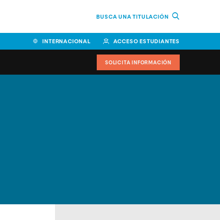
BUSCA UNA TITULACIÓN
INTERNACIONAL
ACCESO ESTUDIANTES
SOLICITA INFORMACIÓN
Facultad de Ciencias de la
Educación y Humanidades
Facultad de Ciencias de la
Salud
Facultad de Economía y
Empresa
Escuela Superior de Ingeniería
y Tecnología (ESIT)
Facultad de Derecho