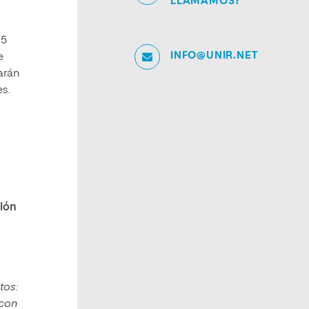
LLAMAMOS?
 5
INFO@UNIR.NET
e
arán
s.
ción
tos:
 con