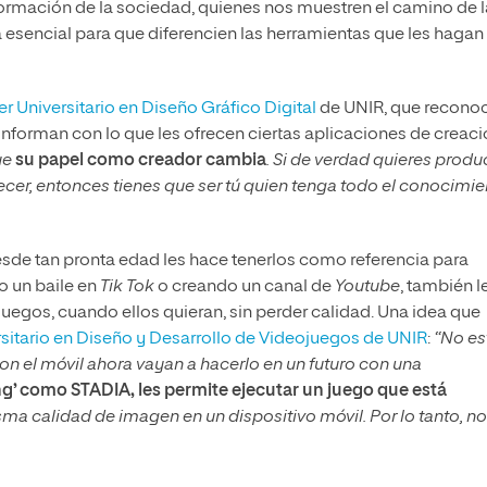
sformación de la sociedad, quienes nos muestren el camino de 
á esencial para que diferencien las herramientas que les hagan
r Universitario en Diseño Gráfico Digital
de UNIR, que recono
nforman con lo que les ofrecen ciertas aplicaciones de creac
ue
su papel como creador cambia
. Si de verdad quieres produc
recer, entonces tienes que ser tú quien tenga todo el conocimi
 desde tan pronta edad les hace tenerlos como referencia para
o un baile en
Tik Tok
o creando un canal de
Youtube
, también l
ojuegos, cuando ellos quieran, sin perder calidad. Una idea que
sitario en Diseño y Desarrollo de Videojuegos de UNIR
:
“No es
con el móvil ahora vayan a hacerlo en un futuro con una
g’ como STADIA, les permite ejecutar un juego que está
sma calidad de imagen en un dispositivo móvil. Por lo tanto, no