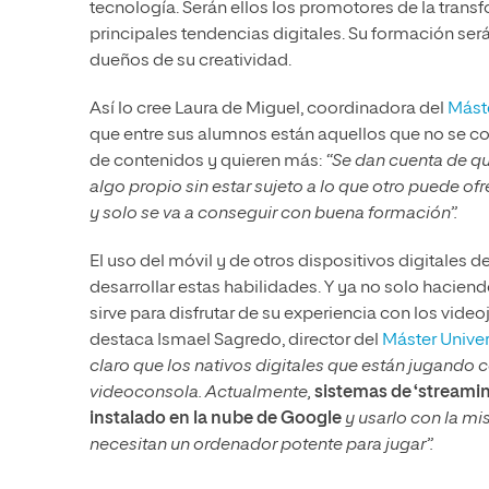
tecnología. Serán ellos los promotores de la tran
principales tendencias digitales. Su formación ser
dueños de su creatividad.
Así lo cree Laura de Miguel, coordinadora del
Máste
que entre sus alumnos están aquellos que no se co
de contenidos y quieren más:
“Se dan cuenta de q
algo propio sin estar sujeto a lo que otro puede of
y solo se va a conseguir con buena formación”.
El uso del móvil y de otros dispositivos digitales
desarrollar estas habilidades. Y ya no solo haciend
sirve para disfrutar de su experiencia con los vide
destaca Ismael Sagredo, director del
Máster Univer
claro que los nativos digitales que están jugando 
videoconsola. Actualmente,
sistemas de ‘streamin
instalado en la nube de Google
y usarlo con la mi
necesitan un ordenador potente para jugar”.