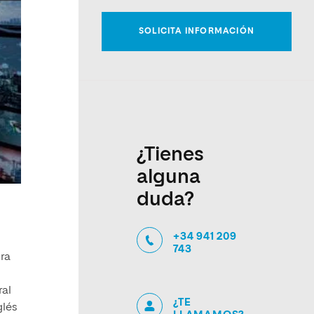
¿Tienes
alguna
duda?
+34 941 209
743
ora
ral
¿TE
glés