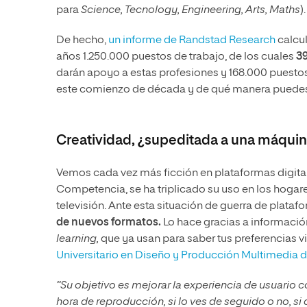
para
Science, Tecnology, Engineering, Arts, Maths
).
De hecho,
un informe de Randstad Research
calcul
años 1.250.000 puestos de trabajo, de los cuales
3
darán apoyo a estas profesiones y 168.000 puest
este comienzo de década y de qué manera puedes d
Creatividad, ¿supeditada a una máquin
Vemos cada vez más ficción en plataformas digita
Competencia, se ha triplicado su uso en los hogar
televisión. Ante esta situación de guerra de plataf
de nuevos formatos.
Lo hace gracias a información
learning,
que ya usan para saber tus preferencias 
Universitario en Diseño y Producción Multimedia de
“Su objetivo es mejorar la experiencia de usuario
hora de reproducción, si lo ves de seguido o no, 