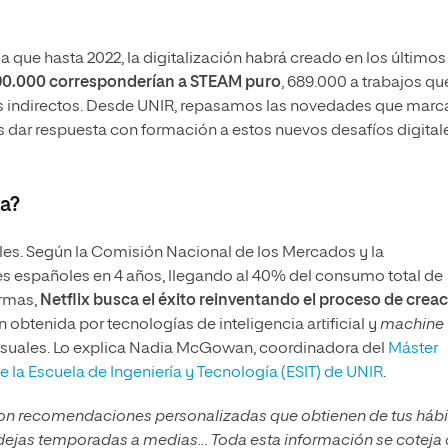
a que hasta 2022, la digitalización habrá creado en los últimos
90.000 corresponderían a STEAM puro
, 689.000 a trabajos qu
os indirectos. Desde UNIR, repasamos las novedades que marc
ar respuesta con formación a estos nuevos desafíos digitale
a?
les. Según la Comisión Nacional de los Mercados y la
es españoles en 4 años, llegando al 40% del consumo total de
ormas,
Netflix busca el éxito reinventando el proceso de crea
 obtenida por tecnologías de inteligencia artificial y
machine
visuales. Lo explica Nadia McGowan, coordinadora del
Máster
 la Escuela de Ingeniería y Tecnología (ESIT) de UNIR
.
 con recomendaciones personalizadas que obtienen de tus hábi
si dejas temporadas a medias… Toda esta información se coteja