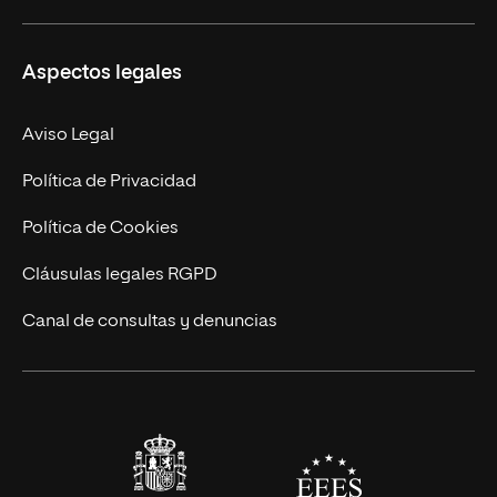
Másteres Propios
Misión y Valores
Aspectos legales
Doctorados
Facultades
Experto Universitario
Nuestro Equipo
Aviso Legal
Postgrados
Trabaja en UNIR
Política de Privacidad
Cursos Universitarios
Actualidad
Política de Cookies
UNIR Revista
Cláusulas legales RGPD
Eventos
Canal de consultas y denuncias
Alianzas corporativas
Sala de prensa
Contacto