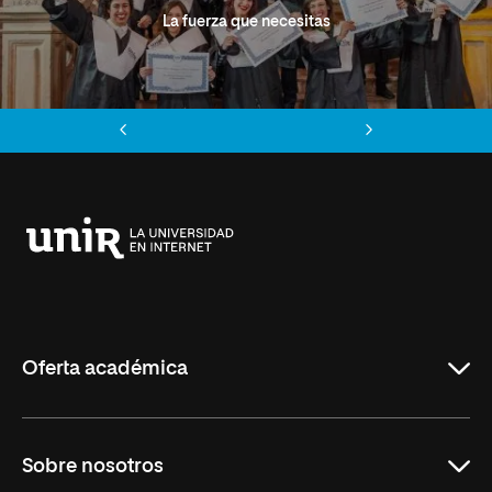
La fuerza que necesitas
Anterior
Siguiente
Universidad
Internacional
de
La
Rioja
Oferta académica
Grados
Sobre nosotros
Másteres Oficiales