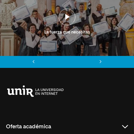
La fuerza que necesitas
Anterior
Siguiente
Universidad
Internacional
de
La
Rioja
Oferta académica