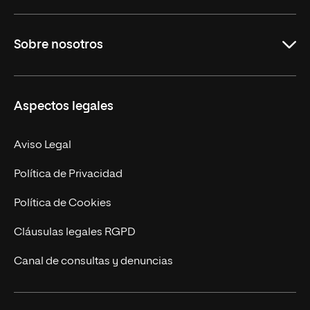
Grados
Sobre nosotros
Másteres Oficiales
Másteres Propios
Misión y Valores
Aspectos legales
Doctorados
Facultades
Experto Universitario
Nuestro Equipo
Aviso Legal
Postgrados
Trabaja en UNIR
Política de Privacidad
Cursos Universitarios
Actualidad
Política de Cookies
UNIR Revista
Cláusulas legales RGPD
Eventos
Canal de consultas y denuncias
Alianzas corporativas