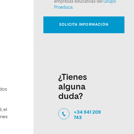
¿Tienes
alguna
ados
duda?
, el
+34 941 209
ones
743