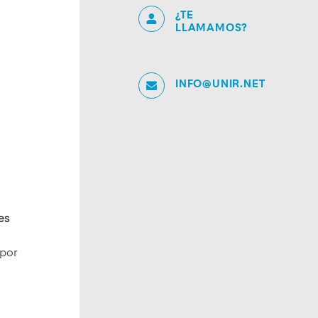
¿TE
LLAMAMOS?
INFO@UNIR.NET
es
 por