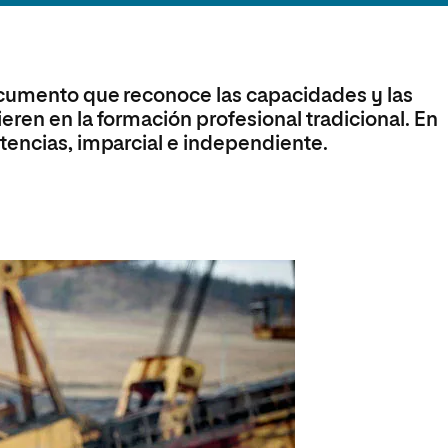
Máster Universitario en Psicopedagogía
olíticas y Relaciones
Acceso universitario para
na de Movilidad
nales
mayores
nacional
Máster Universitario en Atención Temprana y
Desarrollo Infantil
ocumento que reconoce las capacidades y las
Máster Universitario en Enseñanza de Español
como Lengua Extranjera (ELE)
ren en la formación profesional tradicional. En
tencias, imparcial e independiente.