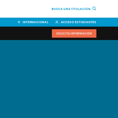
BUSCA UNA TITULACIÓN
INTERNACIONAL
ACCESO ESTUDIANTES
SOLICITA INFORMACIÓN
Facultad de Ciencias de la
Educación y Humanidades
Facultad de Ciencias de la
Salud
Facultad de Economía y
Empresa
Escuela Superior de Ingeniería
y Tecnología (ESIT)
Facultad de Derecho