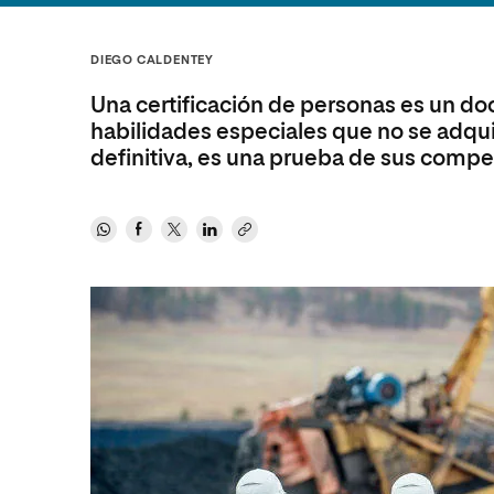
Diseño
Ingeniería y Tecnología
Ciencias P
Escuela de Humanidades
Ofici
Ciencias de la Salud
Diseño
Internacio
Inter
DIEGO CALDENTEY
Normas de Organización y
Ciencias Sociales
Ciencias de la Salud
Funcionamiento
Una certificación de personas es un d
Humanidades
Ciencias Sociales
habilidades especiales que no se adquie
definitiva, es una prueba de sus compe
Artes
Humanidades
Música
Artes
Música