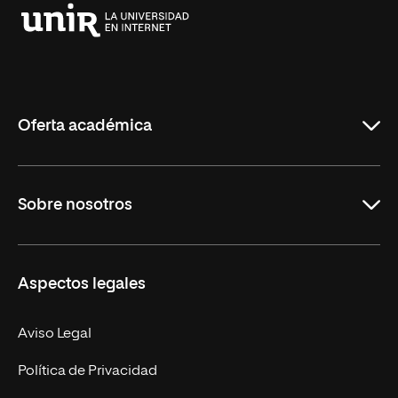
Universidad
Internacional
de
La
Rioja
Oferta académica
Grados
Sobre nosotros
Másteres Oficiales
Másteres Propios
Misión y Valores
Aspectos legales
Doctorados
Facultades
Experto Universitario
Nuestro Equipo
Aviso Legal
Postgrados
Trabaja en UNIR
Política de Privacidad