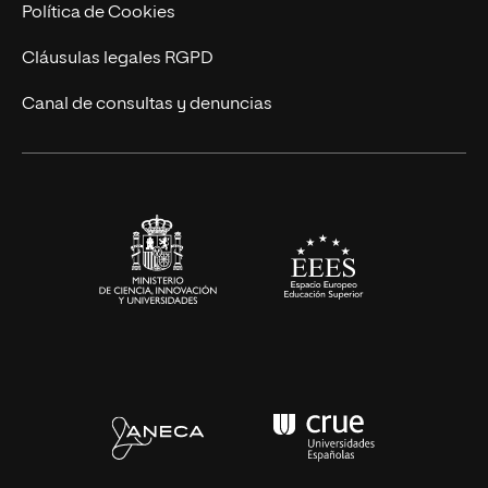
Cursos Universitarios
Actualidad
Política de Cookies
UNIR Revista
Cláusulas legales RGPD
Eventos
Canal de consultas y denuncias
Alianzas corporativas
Sala de prensa
Contacto