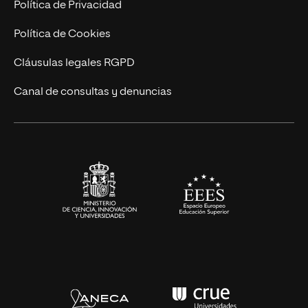
Trabaja en UNIR
Política de Privacidad
Cursos Universitarios
Actualidad
Política de Cookies
UNIR Revista
Cláusulas legales RGPD
Eventos
Canal de consultas y denuncias
Alianzas corporativas
Sala de prensa
Contacto