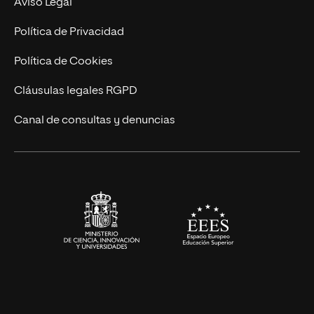
Aviso Legal
Postgrados
Trabaja en UNIR
Política de Privacidad
Cursos Universitarios
Actualidad
Política de Cookies
UNIR Revista
Cláusulas legales RGPD
Eventos
Canal de consultas y denuncias
Alianzas corporativas
Sala de prensa
Contacto