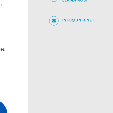
LLAMAMOS?
 y
INFO@UNIR.NET
les