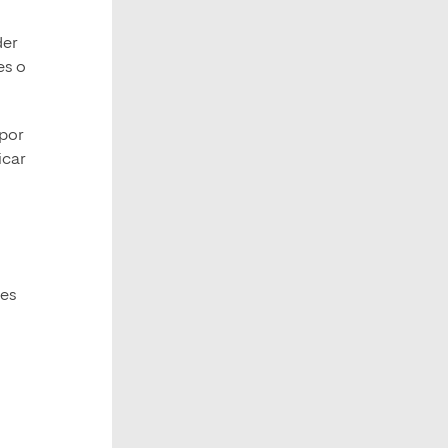
der
es o
 por
icar
tes