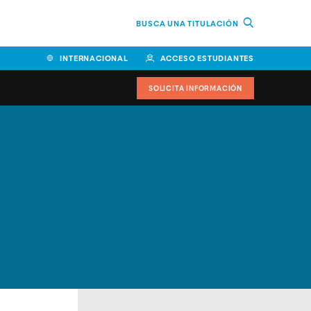
BUSCA UNA TITULACIÓN
INTERNACIONAL
ACCESO ESTUDIANTES
SOLICITA INFORMACIÓN
Facultad de Ciencias de la
Educación y Humanidades
Facultad de Ciencias de la
Salud
Facultad de Economía y
Empresa
Escuela Superior de Ingeniería
y Tecnología (ESIT)
Facultad de Derecho