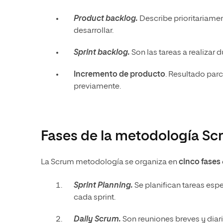
Product backlog.
Describe prioritariamen
desarrollar.
Sprint backlog.
Son las tareas a realizar d
Incremento de producto
. Resultado parc
previamente.
Fases de la metodología S
La Scrum metodología se organiza en
cinco fases
Sprint Planning.
Se planifican tareas esp
cada sprint.
Daily Scrum.
Son reuniones breves y diar