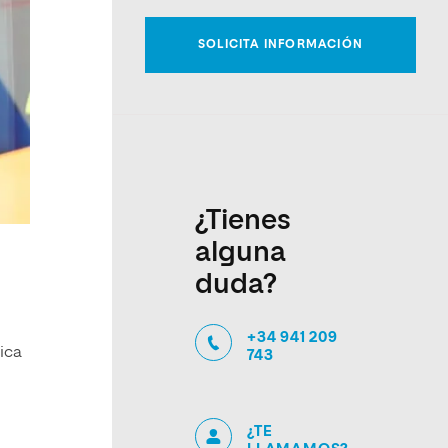
¿Tienes
alguna
duda?
+34 941 209
ica
743
¿TE