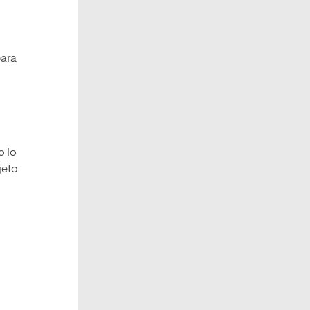
para
o lo
jeto