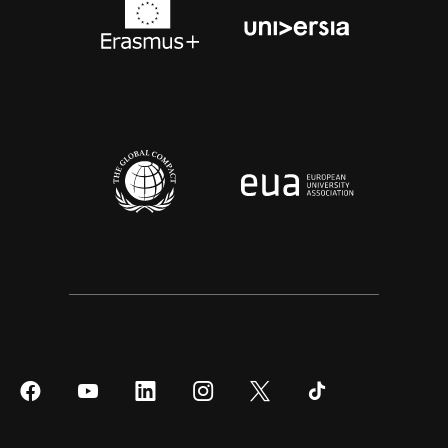
Síguenos
Síguenos
Síguenos
Síguenos
Síguenos
Síguenos
en
en
en
en
en
en
Facebook
YouTube
LinkedIn
Instagram
Twitter
Tiktok