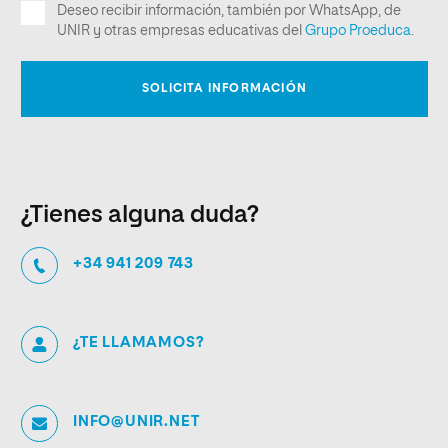
¿Tienes alguna duda?
+34 941 209 743
¿TE LLAMAMOS?
INFO@UNIR.NET