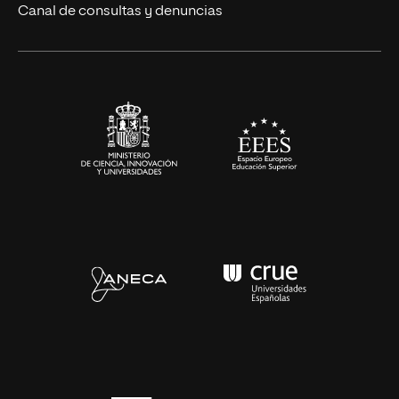
Eventos
Canal de consultas y denuncias
Alianzas corporativas
Sala de prensa
Contacto