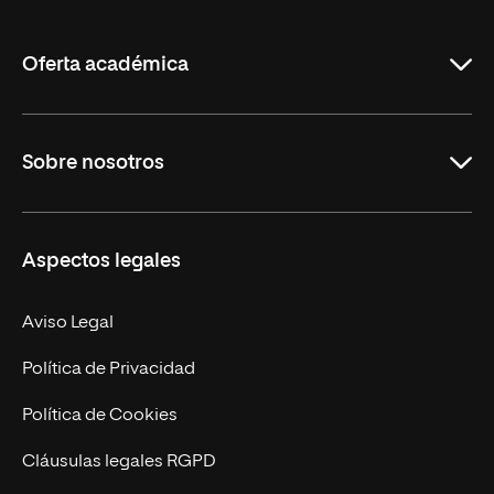
de
La
Rioja
Oferta académica
Grados
Sobre nosotros
Másteres Oficiales
Másteres Propios
Misión y Valores
Aspectos legales
Doctorados
Facultades
Experto Universitario
Nuestro Equipo
Aviso Legal
Postgrados
Trabaja en UNIR
Política de Privacidad
Cursos Universitarios
Actualidad
Política de Cookies
UNIR Revista
Cláusulas legales RGPD