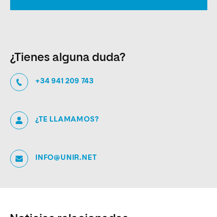
¿Tienes alguna duda?
+34 941 209 743
¿TE LLAMAMOS?
INFO@UNIR.NET