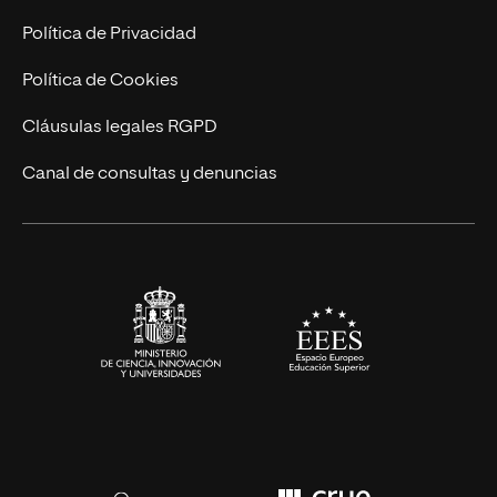
Postgrados
Trabaja en UNIR
Política de Privacidad
Cursos Universitarios
Actualidad
Política de Cookies
UNIR Revista
Cláusulas legales RGPD
Eventos
Canal de consultas y denuncias
Alianzas corporativas
Sala de prensa
Contacto