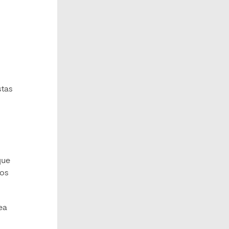
stas
que
los
ea