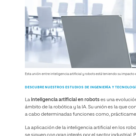
Esta unión entre inteligencia artificial y robots está teniendo su impacto 
DESCUBRE NUESTROS ESTUDIOS DE INGENIERÍA Y TECNOLOG
La
inteligencia artificial en robots
es una evolución
ámbito de la robótica y la IA. Su unión es la que c
a cabo determinadas funciones como, prácticament
La aplicación de la inteligencia artificial en los r
se siguen con gran interés por el sector industrial. 