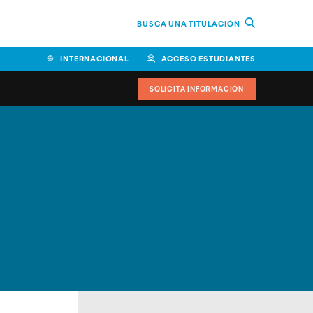
BUSCA UNA TITULACIÓN
INTERNACIONAL
ACCESO ESTUDIANTES
SOLICITA INFORMACIÓN
Facultad de Ciencias de la
Educación y Humanidades
Facultad de Ciencias de la
Salud
Facultad de Economía y
Empresa
Escuela Superior de Ingeniería
y Tecnología (ESIT)
Facultad de Derecho