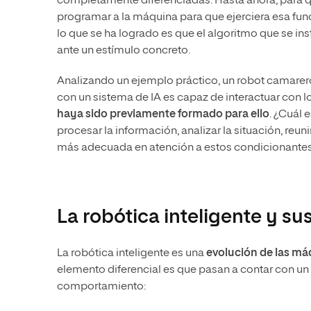
completamente diferenciadas. Hasta ahora, para qu
programar a la máquina para que ejerciera esa funció
lo que se ha logrado es que el algoritmo que se ins
ante un estímulo concreto.
Analizando un ejemplo práctico, un robot camarero 
con un sistema de IA es capaz de interactuar con
haya sido previamente formado para ello
. ¿Cuál 
procesar la información, analizar la situación, reun
más adecuada en atención a estos condicionantes
La robótica inteligente y su
La robótica inteligente es una
evolución de las m
elemento diferencial es que pasan a contar con u
comportamiento: