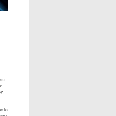
 su
ad
ón.
no lo