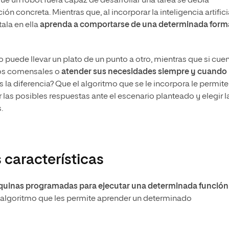
e un robot fuera capaz de desarrollar una tarea se debía
n concreta. Mientras que, al incorporar la inteligencia artifici
tala en ella
aprenda a comportarse de una determinada form
puede llevar un plato de un punto a otro, mientras que si cue
 los comensales o
atender sus necesidades siempre y cuando
es la diferencia? Que el algoritmo que se le incorpora le permite
ir las posibles respuestas ante el escenario planteado y elegir l
.
s características
áquinas programadas para ejecutar una determinada función
n algoritmo que les permite aprender un determinado