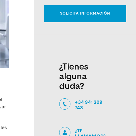
¿Tienes
alguna
duda?
l
+34 941 209
var
743
ales
¿TE