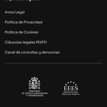
Doctorados
Facultades
Experto Universitario
Nuestro Equipo
Aviso Legal
Postgrados
Trabaja en UNIR
Política de Privacidad
Cursos Universitarios
Actualidad
Política de Cookies
UNIR Revista
Cláusulas legales RGPD
Eventos
Canal de consultas y denuncias
Alianzas corporativas
Sala de prensa
Contacto