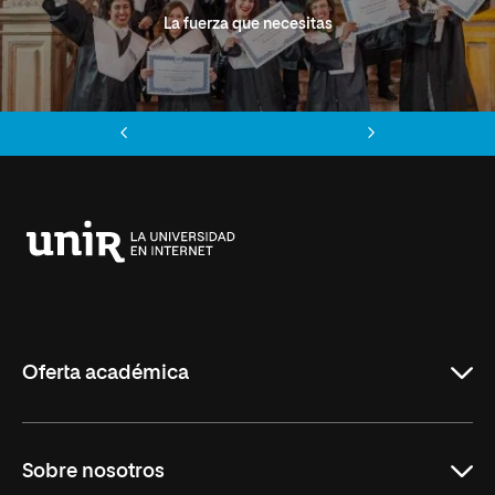
La fuerza que necesitas
Anterior
Siguiente
Universidad
Internacional
de
La
Rioja
Oferta académica
Grados
Sobre nosotros
Másteres Oficiales