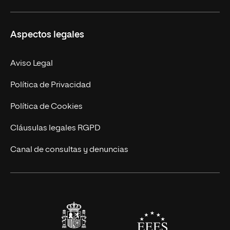
Másteres Propios
Misión y Valores
Aspectos legales
Doctorados
Facultades
Experto Universitario
Nuestro Equipo
Aviso Legal
Postgrados
Trabaja en UNIR
Política de Privacidad
Cursos Universitarios
Actualidad
Política de Cookies
UNIR Revista
Cláusulas legales RGPD
Eventos
Canal de consultas y denuncias
Alianzas corporativas
Sala de prensa
Contacto