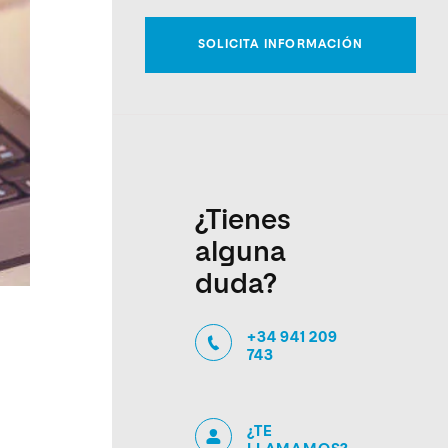
¿Tienes
alguna
duda?
+34 941 209
743
¿TE