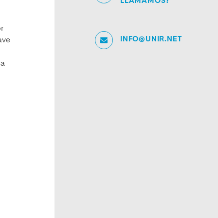
LLAMAMOS?
r
INFO@UNIR.NET
lave
ca