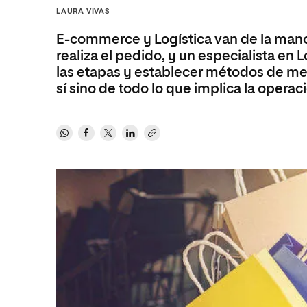
Diseño
Ingeniería y Tecnología
LAURA VIVAS
Ciencias P
Escuela de Humanidades
Ofici
Ciencias de la Salud
Diseño
Internacio
Inter
E-commerce y Logística van de la man
Normas de Organización y
Ciencias Sociales
Ciencias de la Salud
Funcionamiento
realiza el pedido, y un especialista e
las etapas y establecer métodos de mejo
Humanidades
Ciencias Sociales
sí sino de todo lo que implica la operac
Artes
Humanidades
Música
Artes
Música