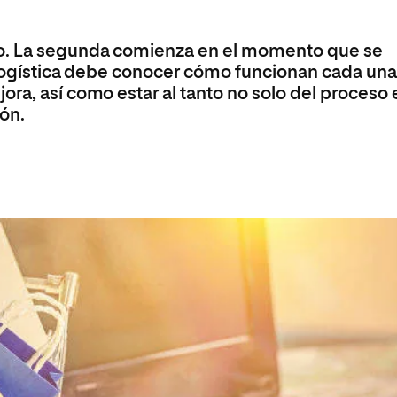
Máster Universitario en Psicopedagogía
olíticas y Relaciones
Acceso universitario para
na de Movilidad
nales
mayores
nacional
Máster Universitario en Atención Temprana y
o. La segunda comienza en el momento que se
Desarrollo Infantil
n Logística debe conocer cómo funcionan cada un
Máster Universitario en Enseñanza de Español
ra, así como estar al tanto no solo del proceso 
como Lengua Extranjera (ELE)
ión.