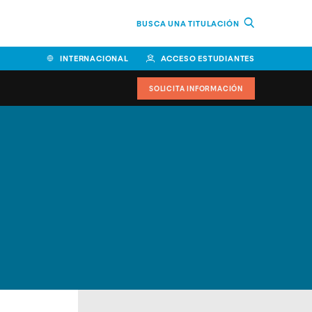
BUSCA UNA TITULACIÓN
INTERNACIONAL
ACCESO ESTUDIANTES
SOLICITA INFORMACIÓN
Facultad de Ciencias de la
Educación y Humanidades
Facultad de Ciencias de la
Salud
Facultad de Economía y
Empresa
Escuela Superior de Ingeniería
y Tecnología (ESIT)
Facultad de Derecho