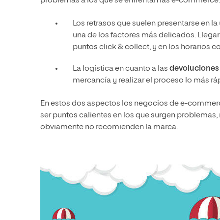
problemas a los que se enfrentan las e-commerce:
Los retrasos que suelen presentarse en la
una de los factores más delicados. Llegar
puntos click & collect, y en los horarios 
La logística en cuanto a las
devoluciones
mercancía y realizar el proceso lo más rá
En estos dos aspectos los negocios de e-commerce
ser puntos calientes en los que surgen problemas, 
obviamente no recomienden la marca.