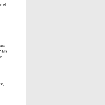
n el
ora,
hain
se
ck,