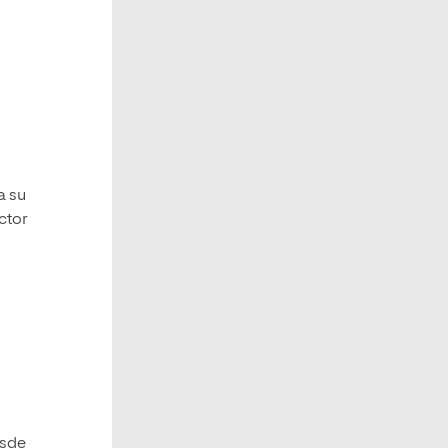
a su
ctor
esde