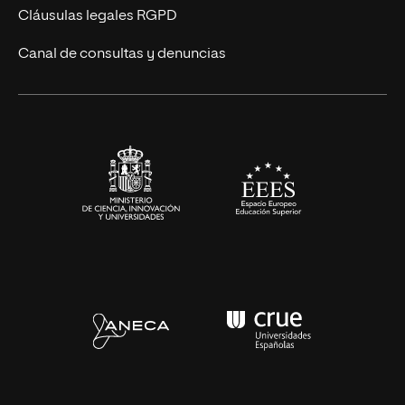
UNIR Revista
Cláusulas legales RGPD
Eventos
Canal de consultas y denuncias
Alianzas corporativas
Sala de prensa
Contacto