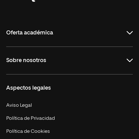
Universidad
Internacional
de
La
Rioja
Oferta académica
Grados
Sobre nosotros
Másteres Oficiales
Másteres Propios
Misión y Valores
Aspectos legales
Doctorados
Facultades
Experto Universitario
Nuestro Equipo
Aviso Legal
Postgrados
Trabaja en UNIR
Política de Privacidad
Cursos Universitarios
Actualidad
Política de Cookies