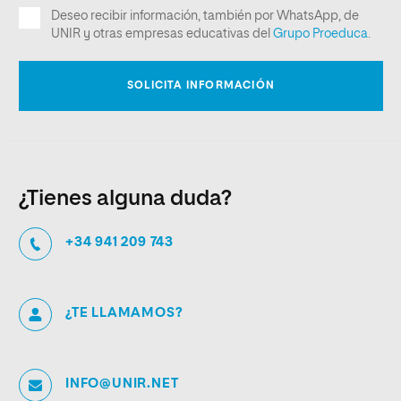
¿Tienes alguna duda?
+34 941 209 743
¿TE LLAMAMOS?
INFO@UNIR.NET