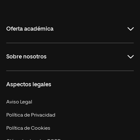
Universidad
Internacional
de
La
Rioja
Oferta académica
Grados
Sobre nosotros
Másteres Oficiales
Másteres Propios
Misión y Valores
Aspectos legales
Doctorados
Facultades
Experto Universitario
Nuestro Equipo
Aviso Legal
Postgrados
Trabaja en UNIR
Política de Privacidad
Cursos Universitarios
Actualidad
Política de Cookies
UNIR Revista