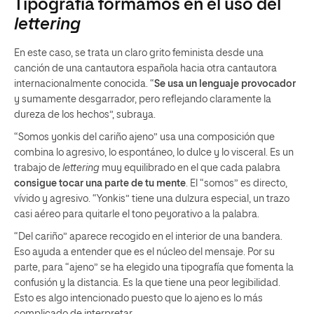
Tipografía formamos en el uso del
lettering
En este caso, se trata un claro grito feminista desde una
canción de una cantautora española hacia otra cantautora
internacionalmente conocida. “
Se usa un lenguaje provocador
y sumamente desgarrador, pero reflejando claramente la
dureza de los hechos”, subraya.
“Somos yonkis del cariño ajeno” usa una composición que
combina lo agresivo, lo espontáneo, lo dulce y lo visceral. Es un
trabajo de
lettering
muy equilibrado en el que cada palabra
consigue tocar una parte de tu mente
. El “somos” es directo,
vívido y agresivo. “Yonkis” tiene una dulzura especial, un trazo
casi aéreo para quitarle el tono peyorativo a la palabra.
“Del cariño” aparece recogido en el interior de una bandera.
Eso ayuda a entender que es el núcleo del mensaje. Por su
parte, para “ajeno” se ha elegido una tipografía que fomenta la
confusión y la distancia. Es la que tiene una peor legibilidad.
Esto es algo intencionado puesto que lo ajeno es lo más
complicado de interpretar.