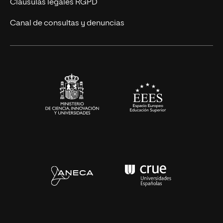
Cláusulas legales RGPD
Eventos
Canal de consultas y denuncias
Alianzas corporativas
Sala de prensa
Contacto