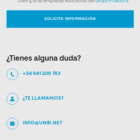
¿Tienes alguna duda?
+34 941 209 743
¿TE LLAMAMOS?
INFO@UNIR.NET