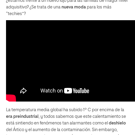
¿estamos frente a un nuevo lujo para las familias de mayor nivel
adquisitivo? ¿Se trata de una
nueva moda
para los más
“techies”?
La temperatura media global ha subido 1º C por encima de la
era preindustrial
, y todos sabemos que este calentamiento se
está sintiendo en fenómenos tan alarmantes como el
deshielo
del Ártico y el aumento de la contaminación. Sin embargo,