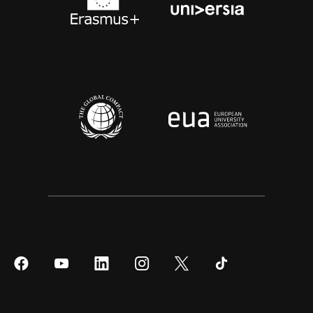
Síguenos
Síguenos
Síguenos
Síguenos
Síguenos
Síguenos
en
en
en
en
en
en
Facebook
YouTube
LinkedIn
Instagram
Twitter
Tiktok