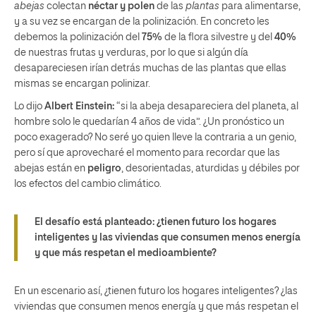
abejas
colectan
néctar y polen
de las
plantas
para alimentarse,
y a su vez se encargan de la polinización. En concreto les
debemos la polinización del
75%
de la flora silvestre y del
40%
de nuestras frutas y verduras, por lo que si algún día
desapareciesen irían detrás muchas de las plantas que ellas
mismas se encargan polinizar.
Lo dijo
Albert Einstein:
“si la abeja desapareciera del planeta, al
hombre solo le quedarían 4 años de vida”. ¿Un pronóstico un
poco exagerado? No seré yo quien lleve la contraria a un genio,
pero sí que aprovecharé el momento para recordar que las
abejas están en
peligro
, desorientadas, aturdidas y débiles por
los efectos del cambio climático.
El desafío está planteado: ¿tienen futuro los hogares
inteligentes y las viviendas que consumen menos energía
y que más respetan el medioambiente?
En un escenario así, ¿tienen futuro los hogares inteligentes? ¿las
viviendas que consumen menos energía y que más respetan el