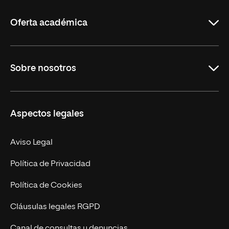
La
Rioja
Oferta académica
Grados
Sobre nosotros
Másteres Oficiales
Másteres Propios
Misión y Valores
Aspectos legales
Doctorados
Facultades
Experto Universitario
Nuestro Equipo
Aviso Legal
Postgrados
Trabaja en UNIR
Política de Privacidad
Cursos Universitarios
Actualidad
Política de Cookies
UNIR Revista
Cláusulas legales RGPD
Eventos
Canal de consultas y denuncias