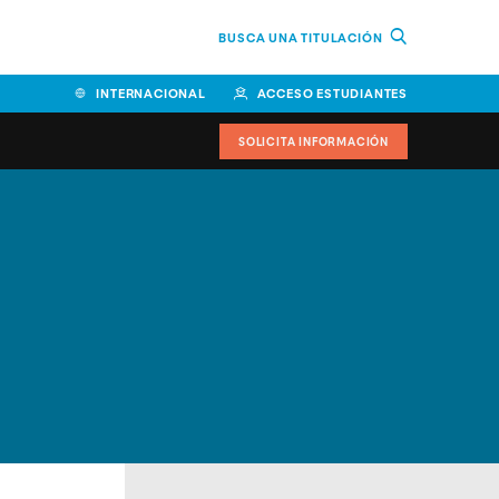
BUSCA UNA TITULACIÓN
INTERNACIONAL
ACCESO ESTUDIANTES
SOLICITA INFORMACIÓN
Facultad de Ciencias de la
Educación y Humanidades
Facultad de Ciencias de la
Salud
Facultad de Economía y
Empresa
Escuela Superior de Ingeniería
y Tecnología (ESIT)
Facultad de Derecho