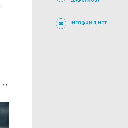
LLAMAMOS?
os
INFO@UNIR.NET
itor