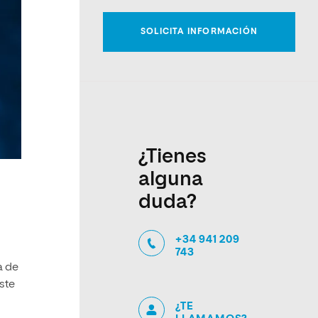
¿Tienes
alguna
duda?
+34 941 209
743
a de
ste
¿TE