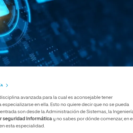
ÍA
isciplina avanzada para la cual es aconsejable tener
especializarse en ella. Esto no quiere decir que no se pueda
ntrada son desde la Administración de Sistemas, la Ingenierí
r seguridad informática
y no sabes por dónde comenzar, en e
en esta especialidad.