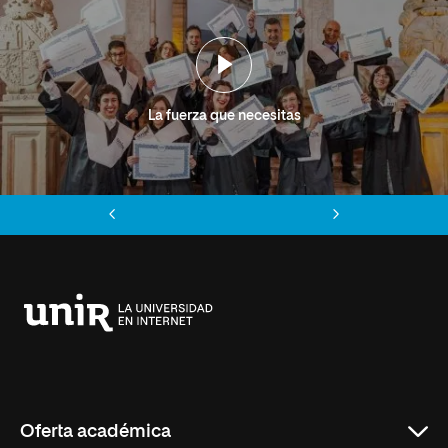
La fuerza que necesitas
Anterior
Siguiente
Universidad
Internacional
de
La
Rioja
Oferta académica