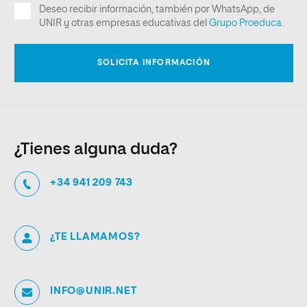
¿Tienes alguna duda?
+34 941 209 743
¿TE LLAMAMOS?
INFO@UNIR.NET