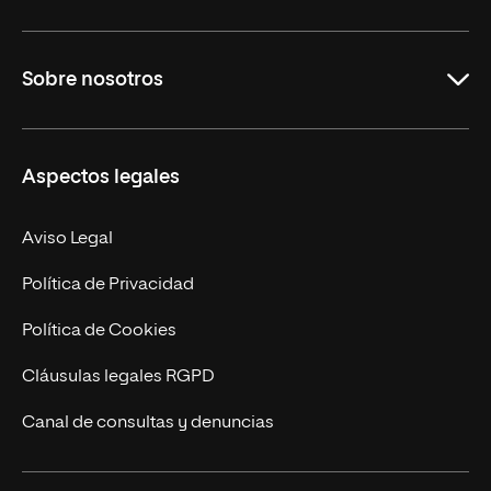
Grados
Sobre nosotros
Másteres Oficiales
Másteres Propios
Misión y Valores
Aspectos legales
Doctorados
Facultades
Experto Universitario
Nuestro Equipo
Aviso Legal
Postgrados
Trabaja en UNIR
Política de Privacidad
Cursos Universitarios
Actualidad
Política de Cookies
UNIR Revista
Cláusulas legales RGPD
Eventos
Canal de consultas y denuncias
Alianzas corporativas