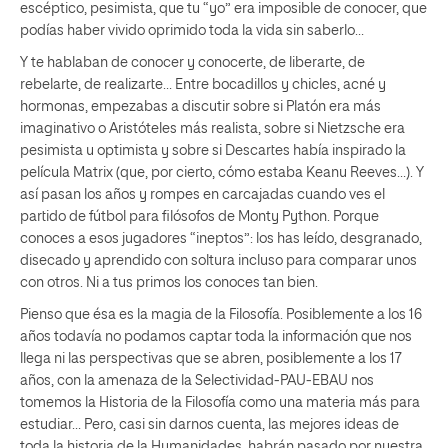
escéptico, pesimista, que tu “yo” era imposible de conocer, que
podías haber vivido oprimido toda la vida sin saberlo…
Y te hablaban de conocer y conocerte, de liberarte, de
rebelarte, de realizarte… Entre bocadillos y chicles, acné y
hormonas, empezabas a discutir sobre si Platón era más
imaginativo o Aristóteles más realista, sobre si Nietzsche era
pesimista u optimista y sobre si Descartes había inspirado la
película Matrix (que, por cierto, cómo estaba Keanu Reeves…). Y
así pasan los años y rompes en carcajadas cuando ves el
partido de fútbol para filósofos de Monty Python. Porque
conoces a esos jugadores “ineptos”: los has leído, desgranado,
disecado y aprendido con soltura incluso para comparar unos
con otros. Ni a tus primos los conoces tan bien.
Pienso que ésa es la magia de la Filosofía. Posiblemente a los 16
años todavía no podamos captar toda la información que nos
llega ni las perspectivas que se abren, posiblemente a los 17
años, con la amenaza de la Selectividad-PAU-EBAU nos
tomemos la Historia de la Filosofía como una materia más para
estudiar… Pero, casi sin darnos cuenta, las mejores ideas de
toda la historia de la Humanidades, habrán pasado por nuestra