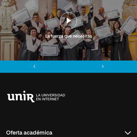
La fuerza que necesitas
Anterior
Siguiente
Universidad
Internacional
de
La
Rioja
Oferta académica