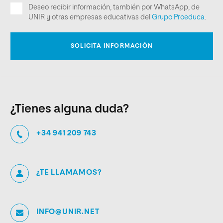
¿Tienes alguna duda?
+34 941 209 743
¿TE LLAMAMOS?
INFO@UNIR.NET