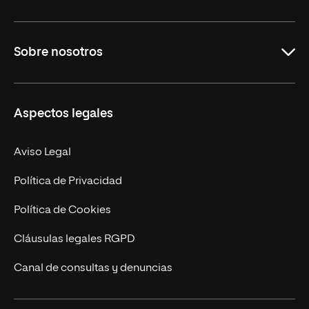
Grados
Sobre nosotros
Másteres Oficiales
Másteres Propios
Misión y Valores
Aspectos legales
Doctorados
Facultades
Experto Universitario
Nuestro Equipo
Aviso Legal
Postgrados
Trabaja en UNIR
Política de Privacidad
Cursos Universitarios
Actualidad
Política de Cookies
UNIR Revista
Cláusulas legales RGPD
Eventos
Canal de consultas y denuncias
Alianzas corporativas