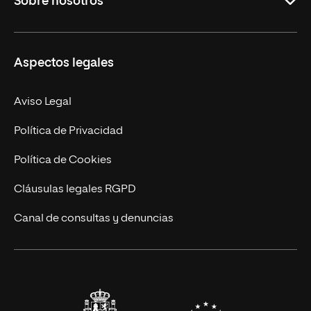
Sobre nosotros
Másteres Oficiales
Másteres Propios
Misión y Valores
Aspectos legales
Doctorados
Facultades
Experto Universitario
Nuestro Equipo
Aviso Legal
Postgrados
Trabaja en UNIR
Política de Privacidad
Cursos Universitarios
Actualidad
Política de Cookies
UNIR Revista
Cláusulas legales RGPD
Eventos
Canal de consultas y denuncias
Alianzas corporativas
Sala de prensa
Contacto