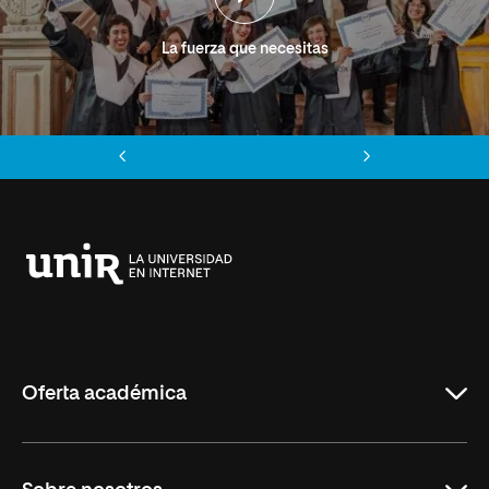
La fuerza que necesitas
Anterior
Siguiente
Universidad
Internacional
de
La
Rioja
Oferta académica
Grados